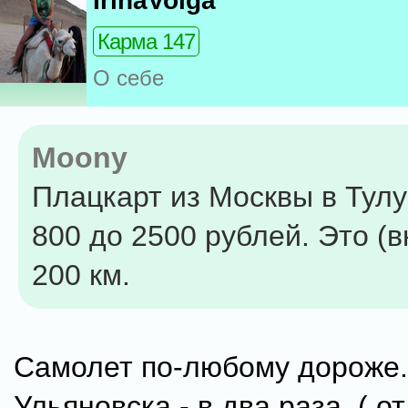
IrinaVolga
Карма 147
О себе
Moony
Плацкарт из Москвы в Тулу
800 до 2500 рублей. Это (
200 км.
Самолет по-любому дороже. 
Ульяновска - в два раза. ( о