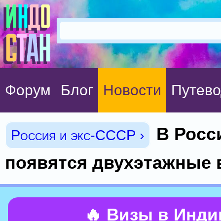
Форум
Блог
Новости
Путево
В Росс
Россия и экс-СССР ›
появятся двухэтажные 
🔥 Визы в Инд