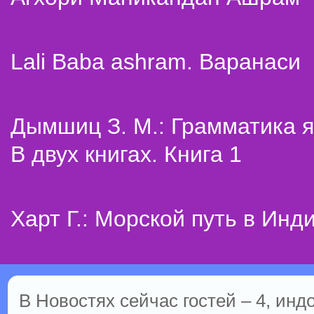
Lali Baba ashram. Варанаси
Дымшиц З. М.: Грамматика я
В двух книгах. Книга 1
Харт Г.: Морской путь в Инд
В Новостях сейчас гостей – 4, инд