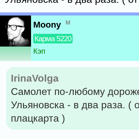
м
Moony
Карма 5220
Кэп
IrinaVolga
Самолет по-любому дороже
Ульяновска - в два раза. ( 
плацкарта )