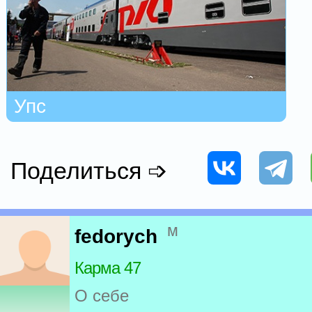
Упс
Поделиться ➩
м
fedorych
Карма 47
О себе