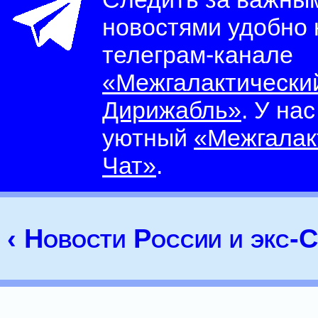
новостями удобно
телеграм-канале
«Межгалактически
Дирижабль»
. У на
уютный
«Межгалак
Чат»
.
‹ Новости России и экс