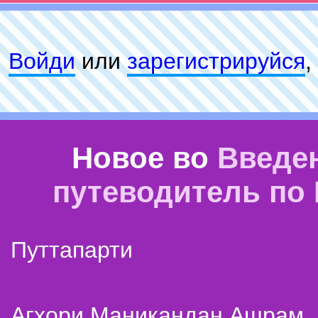
Войди
или
зарeгиcтpируйся
,
Новое во
Введе
путеводитель по
Путтапарти
Агхори Маникандан Ашрам