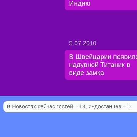
Индию
5.07.2010
В Швейцарии появил
надувной Титаник в
виде замка
В Новостях сейчас гостей – 13, индостанцев – 0