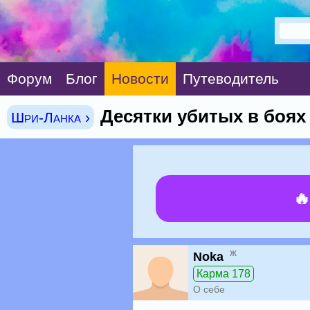
Форум
Блог
Новости
Путеводитель
Десятки убитых в боях
Шри-Ланка ›

ж
Noka
Карма 178
О себе