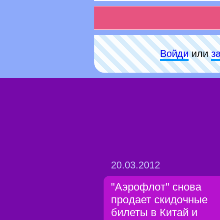
Войди
или
з
20.03.2012
"Аэрофлот" снова
продает скидочные
билеты в Китай и