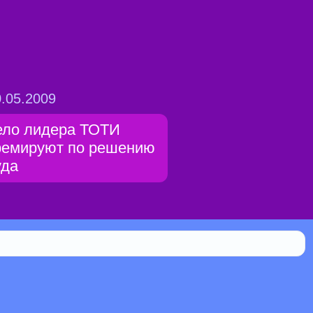
.05.2009
ело лидера ТОТИ
ремируют по решению
уда