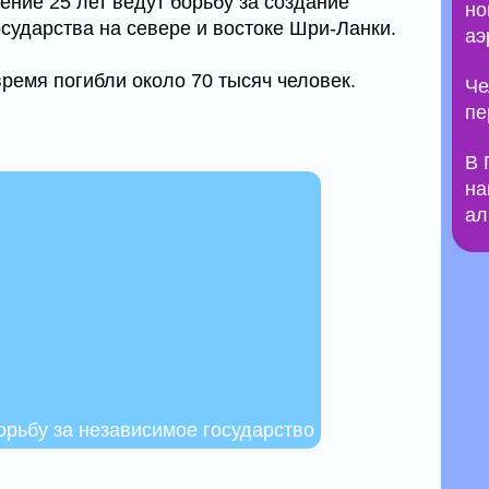
чение 25 лет ведут борьбу за создание
но
сударства на севере и востоке Шри-Ланки.
аэ
время погибли около 70 тысяч человек.
Че
пе
В 
на
ал
орьбу за независимое государство