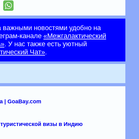
а важными новостями удобно на
еграм-канале
«Межгалактический
ь»
. У нас также есть уютный
тический Чат»
.
а | GoaBay.com
туристической визы в Индию