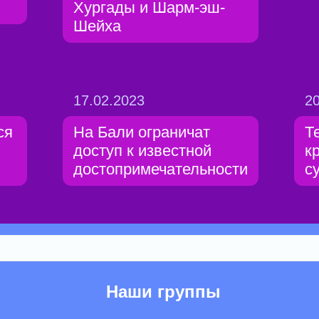
Хургады и Шарм-эш-
Шейха
17.02.2023
20
ся
На Бали ограничат
Т
доступ к известной
к
достопримечательности
с
Наши группы