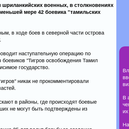
и шриланкийских военных, в столкновениях
 меньшей мере 42 боевика "тамильских
м, в ходе боев в северной части острова
.
роводит наступательную операцию по
в боевиков "Тигров освобождения Тамил
исимое государство.
Вл
вв
тигров" никак не прокомментировали
ви
астей.
В 
скают в районы, где происходят боевые
че
бших не могут быть подтверждены из
их
На