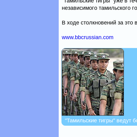
"Тамильские тигры" уже в те
независимого тамильского го
В ходе столкновений за это 
www.bbcrussian.com
"Тамильские тигры" ведут б