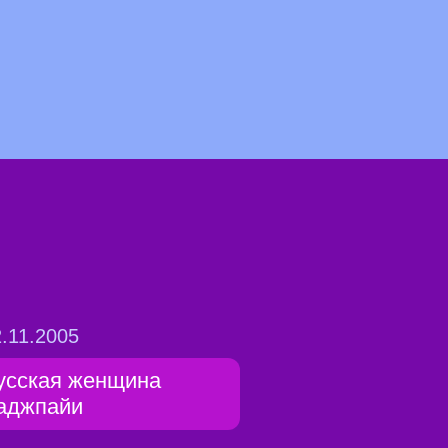
.11.2005
усская женщина
аджпайи