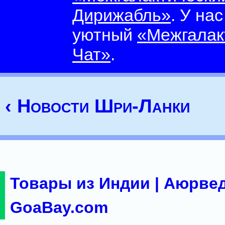
Дирижабль»
. У на
уютный
«Межгалак
Чат»
.
‹ Новости Шри-Ланки
Товары из Индии | Аюрвед
GoaBay.com