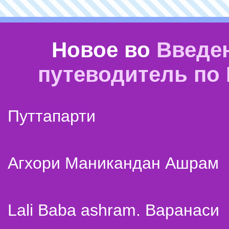
Новое во
Введе
путеводитель по
Путтапарти
Агхори Маникандан Ашрам
Lali Baba ashram. Варанаси