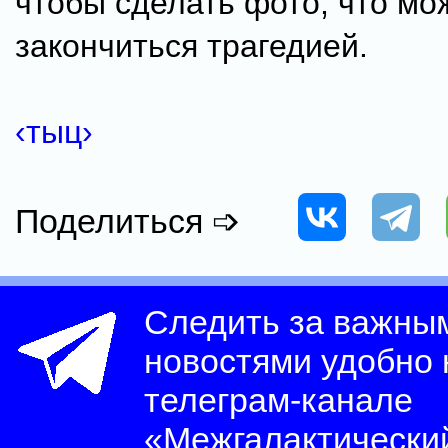
чтобы сделать фото, что мо
закончиться трагедией.
‹тыц›
Поделиться ➩
Следить за важны
новостями удобно
телеграм-канале
«Межгалактически