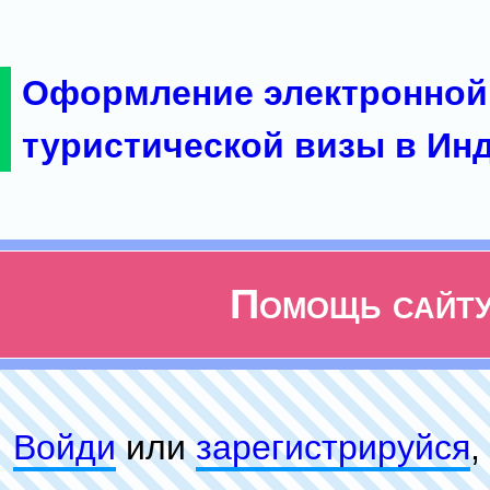
Оформление электронной
туристической визы в Ин
Помощь сайт
Войди
или
зарeгиcтpируйся
,