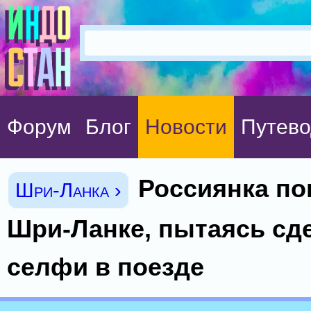
Форум
Блог
Новости
Путево
Россиянка по
Шри-Ланка ›
Шри-Ланке, пытаясь сд
селфи в поезде