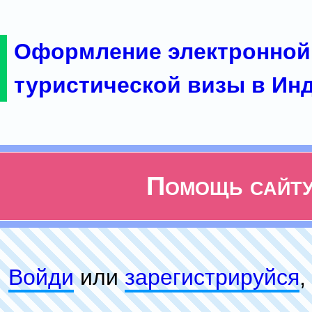
Оформление электронной
туристической визы в Ин
Помощь сайт
Войди
или
зарeгиcтpируйся
,