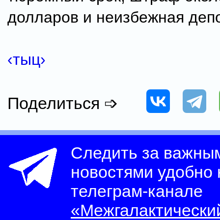
долларов и неизбежная деп
‹тыц›
Поделиться ➩
Следить за важны
новостями удобно
телеграм-канале
«Межгалактически