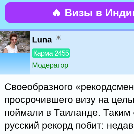
🔥 Визы в Инд
ж
Luna
Карма 2455
Модератор
Своеобразного «рекордсмена
просрочившего визу на целы
поймали в Таиланде. Таким
русский рекорд побит: неда