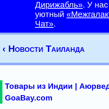
Дирижабль»
. У на
уютный
«Межгалак
Чат»
.
‹ Новости Таиланда
Товары из Индии | Аюрвед
GoaBay.com