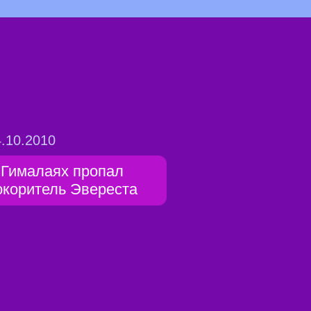
.10.2010
 Гималаях пропал
окоритель Эвереста