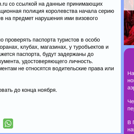
m.ru со ссылкой на данные принимающих
ационная полиция королевства начала серию
ев на предмет нарушения ими визового
о проверять паспорта туристов в особо
анах, клубах, магазинах, у туробъектов и
окажется паспорта, будут задержаны до
умента, удостоверяющего личность.
ументам не относятся водительские права или
На
но
аэ
вать до конца ноября.
Че
пе
В 
на