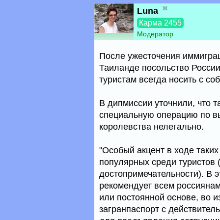
ж
Luna
Карма 2455
Модератор
После ужесточения иммиграц
Таиланде посольство России
туристам всегда носить с со
В дипмиссии уточнили, что 
специальную операцию по в
королевства нелегально.
"Особый акцент в ходе таких
популярных среди туристов (
достопримечательности). В э
рекомендует всем россияна
или постоянной основе, во 
загранпаспорт с действител