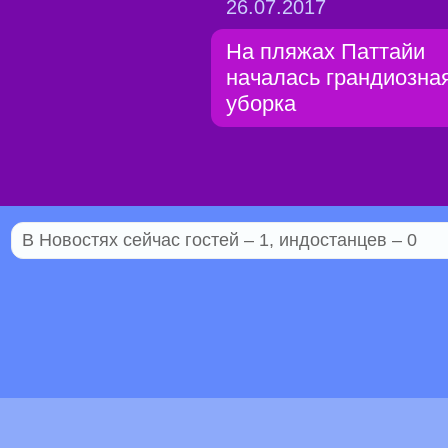
26.07.2017
На пляжах Паттайи
началась грандиозна
уборка
В Новостях сейчас гостей – 1, индостанцев – 0