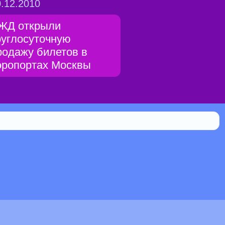
.12.2010
ЖД открыли
руглосуточную
родажу билетов в
эропортах Москвы