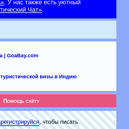
ь»
. У нас также есть уютный
тический Чат»
.
а | GoaBay.com
туристической визы в Индию
Помощь сайту
арeгиcтpируйся
, чтобы писать