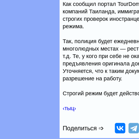
Как сообщил портал TourDo
компаний Таиланда, иммигр
строгих проверок иностранц
режима.
Так, полиция будет ежедневн
многолюдных местах — рестор
т.д. Те, у кого при себе не 
предъявления оригинала док
Уточняется, что к таким док
разрешение на работу.
Строгий режим будет действо
‹тыц›
Поделиться ➩