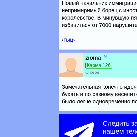
Новый начальник иммиграцио
непримиримый борец с инос
королевстве. В минувшую пя
избавиться от 7000 нарушит
‹тыц›
м
zioma
Карма 126
О себе
Замечательная конечно идея 
бухать и по разному веселит
было легче одновременно пот
Следить з
нашем тел