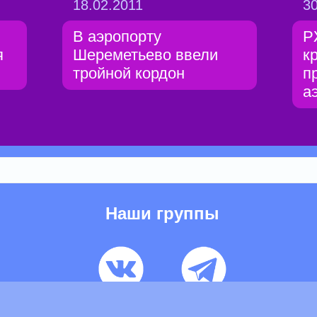
18.02.2011
30
В аэропорту
Р
я
Шереметьево ввели
к
тройной кордон
п
а
Наши группы