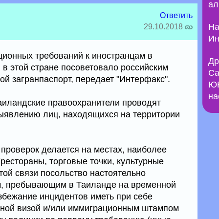
ал
Ответить
На
29.10.2018
Ин
ионных требований к иностранцам в
Др
 в этой стране посоветовало российским
Са
бой загранпаспорт, передает "Интерфакс".
ЮН
на
таиландские правоохранители проводят
ыявлению лиц, находящихся на территории
 проверок делается на местах, наиболее
рестораны, торговые точки, культурные
той связи посольство настоятельно
м, пребывающим в Таиланде на временной
избежание инцидентов иметь при себе
ьной визой и/или иммиграционным штампом