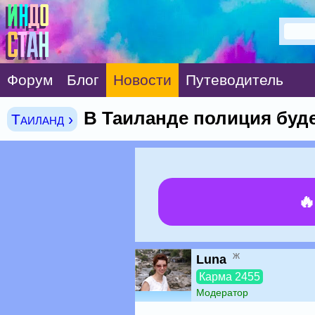
Форум
Блог
Новости
Путеводитель
В Таиланде полиция буд
Таиланд ›

ж
Luna
Карма 2455
Модератор