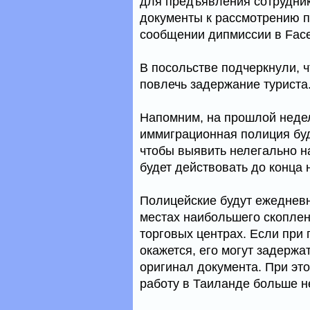
для предъявления сотрудник
документы к рассмотрению пр
сообщении дипмиссии в Fac
В посольстве подчеркнули, ч
повлечь задержание туриста
Напомним, на прошлой недел
иммиграционная полиция буд
чтобы выявить нелегально н
будет действовать до конца 
Полицейские будут ежедневн
местах наибольшего скоплени
торговых центрах. Если при 
окажется, его могут задержа
оригинал документа. При эт
работу в Таиланде больше н