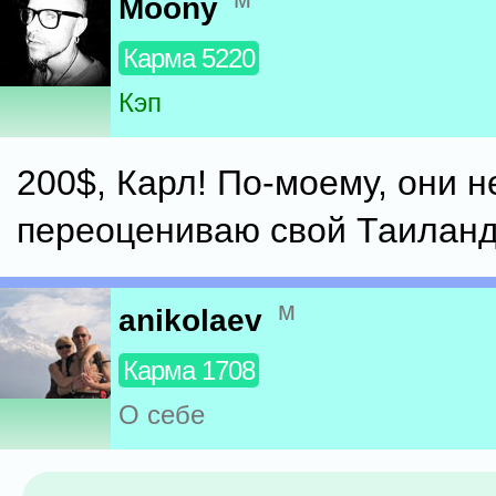
Moony
Карма 5220
Кэп
200$, Карл! По-моему, они 
переоцениваю свой Таиланд
м
anikolaev
Карма 1708
О себе