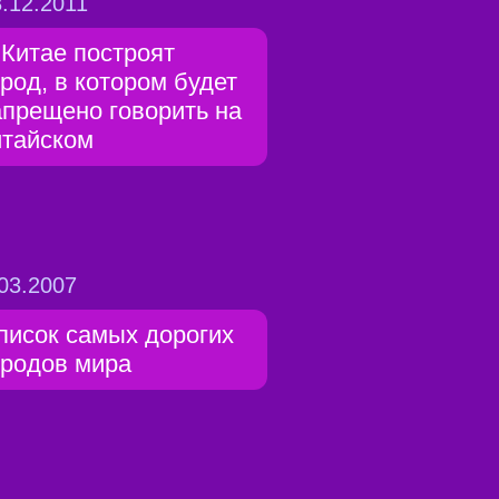
.12.2011
 Китае построят
ород, в котором будет
апрещено говорить на
итайском
03.2007
писок самых дорогих
ородов мира