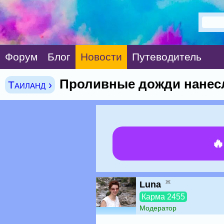
Форум
Блог
Новости
Путеводитель
Проливные дожди нанесл
Таиланд ›

ж
Luna
Карма 2455
Модератор