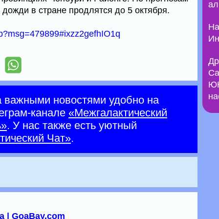
ал
 дожди в стране продлятся до 5 октября.
На
asp?msg=479899#ixzz2gefhIO1q
Ин
Др
Са
ЮН
на
а важными новостями удобно на
еграм-канале
«Межгалактический
ь»
. У нас также есть уютный
тический Чат»
.
а | GoaBay.com