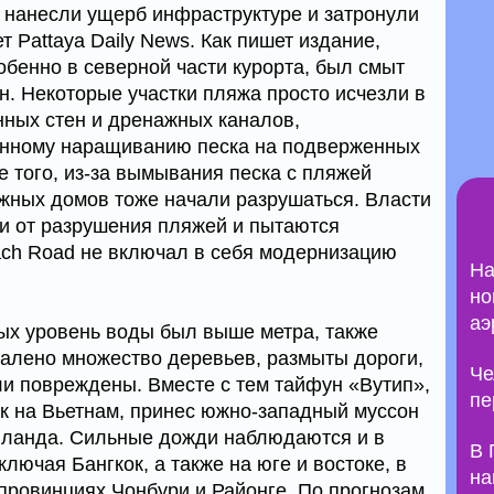
 нанесли ущерб инфраструктуре и затронули
т Pattaya Daily News. Как пишет издание,
обенно в северной части курорта, был смыт
. Некоторые участки пляжа просто исчезли в
нных стен и дренажных каналов,
енному наращиванию песка на подверженных
е того, из-за вымывания песка с пляжей
жных домов тоже начали разрушаться. Власти
и от разрушения пляжей и пытаются
ach Road не включал в себя модернизацию
На
но
аэ
ых уровень воды был выше метра, также
овалено множество деревьев, размыты дороги,
Че
и повреждены. Вместе с тем тайфун «Вутип»,
пе
к на Вьетнам, принес южно-западный муссон
иланда. Сильные дожди наблюдаются и в
В 
лючая Бангкок, а также на юге и востоке, в
на
 провинциях Чонбури и Районге. По прогнозам