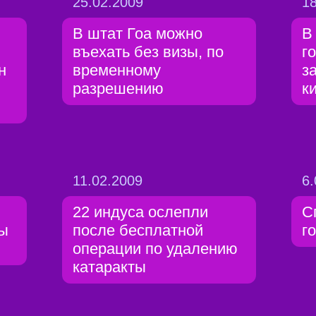
25.02.2009
18
В штат Гоа можно
В
въехать без визы, по
г
н
временному
з
разрешению
к
11.02.2009
6.
22 индуса ослепли
С
ты
после бесплатной
г
операции по удалению
катаракты