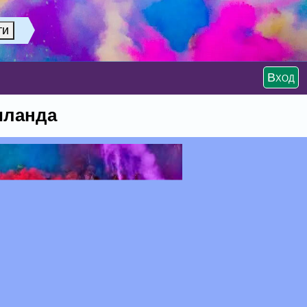
Вход
иланда