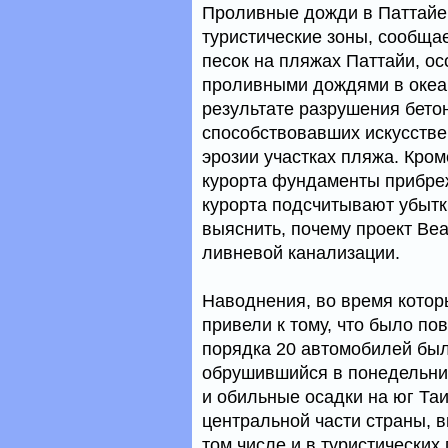
Проливные дожди в Паттайе
туристические зоны, сообщае
песок на пляжах Паттайи, ос
проливными дождями в океан
результате разрушения бето
способствовавших искусств
эрозии участках пляжа. Кром
курорта фундаменты прибре
курорта подсчитывают убытк
выяснить, почему проект Be
ливневой канализации.
Наводнения, во время котор
привели к тому, что было п
порядка 20 автомобилей был
обрушившийся в понедельни
и обильные осадки на юг Та
центральной части страны, вк
том числе и в туристических