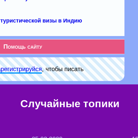
туристической визы в Индию
Помощь сайту
арeгиcтpируйся
, чтобы писать
Случайные топики