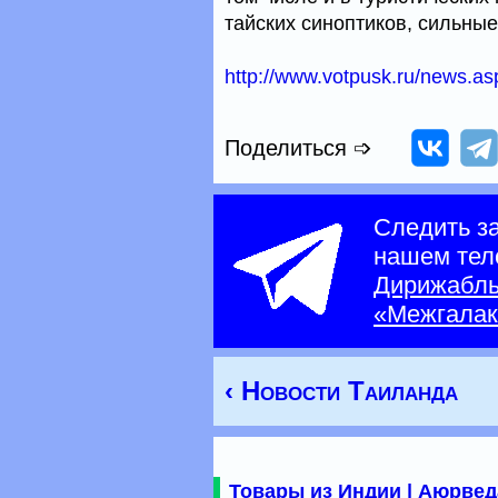
тайских синоптиков, сильные
http://www.votpusk.ru/news.
Поделиться ➩
Следить з
нашем тел
Дирижабл
«Межгалак
‹ Новости Таиланда
Товары из Индии | Аюрвед