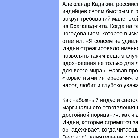
Александр Кадакин, российс
индийцев своим быстрым и 
вокруг требований маленькой
на Бхагавад-гита. Когда на 
негодованием, которое выск
ответил: «Я совсем не удивл
Индии отреагировало именно
позволять таким вещам случа
вдохновения не только для л
для всего мира». Назвав п
«корыстными интересами», о
народ любит и глубоко уважа
Как набожный индус и светс
маргинального ответвления 
достойной порицания, как и
Индии, которые стремятся з
обнадеживает, когда читаешь
Deoband), влиятельная исла