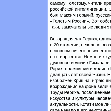
самому Толстому, читали пр
российской интеллигенции. 
был Максим Горький, русски
«Толстым России». Вот собст
таки, замечательные люди э
Возвращаясь к Рериху, одно
в 20 столетии, печально осо
основном ничего не известн
его творчество. Немногие ху
духовное величие Гималаев 
Рерих, проживший в долине
двадцать лет своей жизни. 
изображен Кришна, играющи
возрождения на фоне величе
Труды Рериха, посвященные
искусства и культуры челове
актуальности. Кстати мое л
свое начало в его неустанн