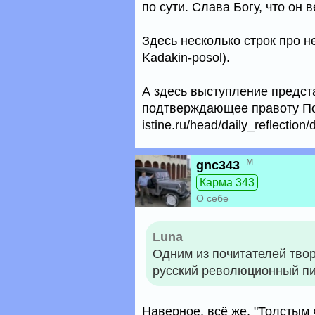
по сути. Слава Богу, что он 
Здесь несколько строк про него
Kadakin-posol).
А здесь выступление предст
подтверждающее правоту Посл
istine.ru/head/daily_reflection/
м
gnc343
Карма 343
О себе
Luna
Одним из почитателей тво
русский революционный пи
Наверное, всё же, "Толстым 