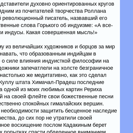
едставители духовно ориентированных кругов
Одним из почитателей творчества Роллана
й революционный писатель, назвавший его
венные слова Горького об индуизме: «А все-
ти индусы. Какая совершенная мысль!»
му из величайших художников и борцов за мир
знавать, что образованным индийцам в
о о силе влияния индуисткой философии на
дожники запечатлели на холсте безграничное
настолько же медитативно, как это сделал
 Куллу штата Химачал-Прадеш последние
На одной из моих любимых картин Рериха
й на своей флейте свои божественные песни
ственно спокойных гималайских вершин.
 необходимости защитить бесценное наследие
чества, до сих пор не утратили своей
ичное восхищение послом Кадакиным берет
ых попытках спасти обделенное вниманием