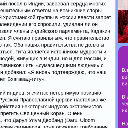
кий посол в Индии, завоевал сердца многих
решительным ответом на возникшие споры
 христианской группы в России ввести запрет
телевидении его спросили, удивлен ли он
азали члены индийского парламента, Кадакин
ен. Я считаю правильным, что правительство
 так. Оба наших правительства не должны
ться. Гита является источником мудрости и
юдей, живущих в Индии, но и для России, и
ротивников Гиты «сумасшедшими людьми» с
Вл
н добавил: «Я вновь подтверждаю, что наш
вв
ет Бхагавад-гиту».
ви
кий индиец, я считаю нетерпимую позицию
В 
Русской Православной церкви настолько же
че
 действия некоторых индусов-экстремистов
их
апретить Священный Коран. Очень
, что Дарул Улум Деобанд (Darul Uloom
На
мская семинария, тоже осуждает требования