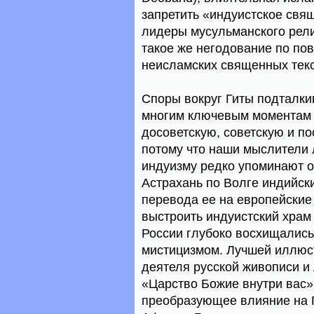
запретить «индуистское свя
лидеры мусульманского рел
такое же негодование по пов
неисламских священных текс
Споры вокруг Гиты подталкив
многим ключевым моментам 
досоветскую, советскую и по
потому что наши мыслители л
индуизму редко упоминают о
Астрахань по Волге индийски
перевода ее на европейские
выстроить индуистский храм
России глубоко восхищалис
мистицизмом. Лучшей иллюст
деятеля русской живописи и
«Царство Божие внутри вас»
преобразующее влияние на Г