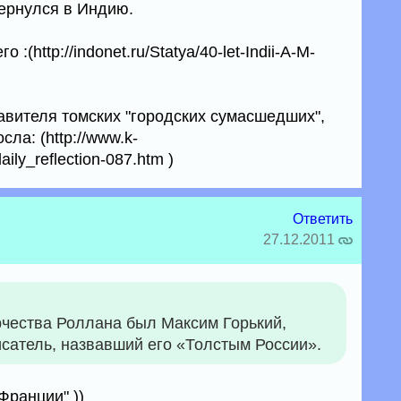
вернулся в Индию.
 :(http://indonet.ru/Statya/40-let-Indii-A-M-
авителя томских "городских сумасшедших",
а: (http://www.k-
daily_reflection-087.htm )
Ответить
27.12.2011
рчества Роллана был Максим Горький,
сатель, назвавший его «Толстым России».
Франции" ))