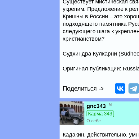
Существует мистическая свя
укрепим. Предложение к ре
Кришны в России – это хорош
подходящего памятника Русс
следующего шага к укрепле
христианством?
Судхиндра Кулкарни (Sudheen
Оригинал публикации: Russia
Поделиться ➩
м
gnc343
Карма 343
О себе
Кадакин, действительно, умн