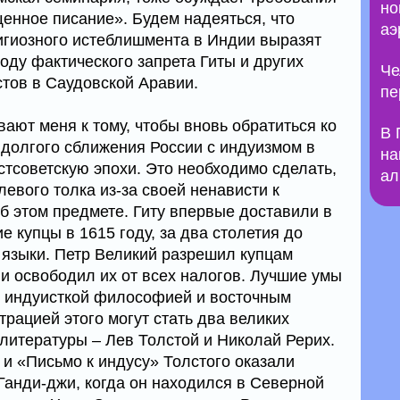
но
щенное писание». Будем надеяться, что
аэ
игиозного истеблишмента в Индии выразят
оду фактического запрета Гиты и других
Че
тов в Саудовской Аравии.
пе
ают меня к тому, чтобы вновь обратиться ко
В 
долгого сближения России с индуизмом в
на
стсоветскую эпохи. Это необходимо сделать,
ал
евого толка из-за своей ненависти к
б этом предмете. Гиту впервые доставили в
е купцы в 1615 году, за два столетия до
 языки. Петр Великий разрешил купцам
 и освободил их от всех налогов. Лучшие умы
ь индуисткой философией и восточным
рацией этого могут стать два великих
 литературы – Лев Толстой и Николай Рерих.
 и «Письмо к индусу» Толстого оказали
анди-джи, когда он находился в Северной