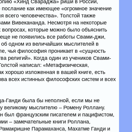
копию «Хинд Свараджа» риши в России,
о послание как имеющее «огромное значение
ля всего человечества». Толстой также
вами Вивекананда. Несмотря на некоторые
 вопросах, которые можно было объяснить
я еще не появились все работы Свами-джи,
к об одном из величайших мыслителей в
ле, чья философия проникает в «сущность
тва религий». Когда один из учеников Свами-
 Толстой написал: «Метафизическая,
ак хорошо изложенная в вашей книге, есть
ова всех истинных философских систем и всех
а-Ганди была бы неполной, если мы не
у великому мыслителю – Ромену Роллану.
 он был французским писателем и пацифистом,
ии – замечательные книги Роллана,
Рамакришне Парамаханса, Махатме Ганди и