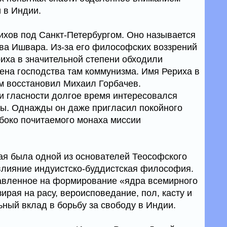
 в Индии.
ихов под Санкт-Петербургом. Оно называется
ова Ишвара. Из-за его философских воззрений
риха в значительной степени обходили
ена господства там коммунизма. Имя Рериха в
ом восстановил Михаил Горбачев.
и гласности долгое время интересовался
ы. Однажды он даже пригласил покойного
боко почитаемого монаха миссии
ая была одной из основателей Теософского
влияние индуистско-буддистская философия.
авленное на формирование «ядра всемирного
зирая на расу, вероисповедание, пол, касту и
ьный вклад в борьбу за свободу в Индии.