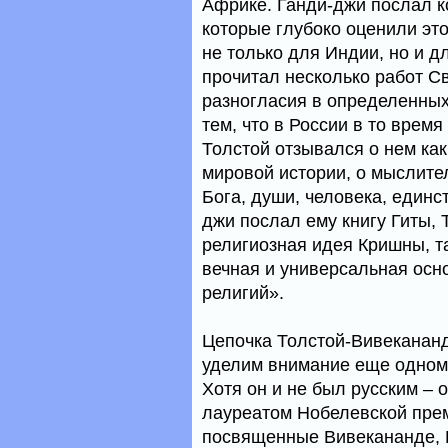
Африке. Ганди-джи послал 
которые глубоко оценили эт
не только для Индии, но и д
прочитал несколько работ С
разногласия в определенных
тем, что в России в то врем
Толстой отзывался о нем ка
мировой истории, о мыслите
Бога, души, человека, единс
джи послал ему книгу Гиты,
религиозная идея Кришны, т
вечная и универсальная осн
религий».
Цепочка Толстой-Вивекананд
уделим внимание еще одном
Хотя он и не был русским –
лауреатом Нобелевской прем
посвященные Вивекананде, 