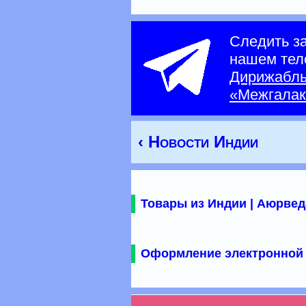
Следить з
нашем тел
Дирижабл
«Межгалак
‹ Новости Индии
Товары из Индии | Аюрвед
Оформление электронной 