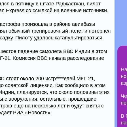
лся в пятницу в штате Раджастхан, пилот
an Express со ссылкой на военные источники.
тастрофа произошла в районе авиабазы
лнял обычный тренировочный полет и потерпел
садку. Пилоту удалось катапультироваться.
е шестое падение самолета ВВС Индии в этом
МиГ-21. Комиссия ВВС начала расследование
На
но
 стоят около 200 истр****елей МиГ-21,
аэ
о советской лицензии. Как сообщило в этом
Индии, планируется, что около половины этих
Че
ты с вооружения, остальные, прошедшие
пе
трою еще на несколько лет и будут сняты с
редает РИА «Новости».
В 
на