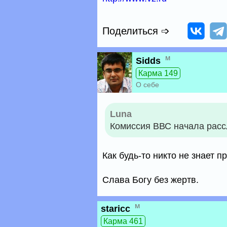
Поделиться ➩
м
Sidds
Карма 149
О себе
Luna
Комиссия ВВС начала расс
Как будь-то никто не знает при
Слава Богу без жертв.
м
staricc
Карма 461