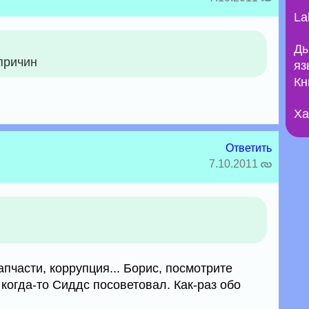
La
Ды
 причин
яз
Кн
Ха
Ответить
7.10.2011
части, коррупция... Борис, посмотрите
когда-то Сиддс посоветовал. Как-раз обо