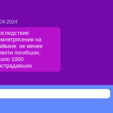
04.2024
оследствия
емлетрясения на
айване: не менее
евяти погибших,
коло 1000
острадавших