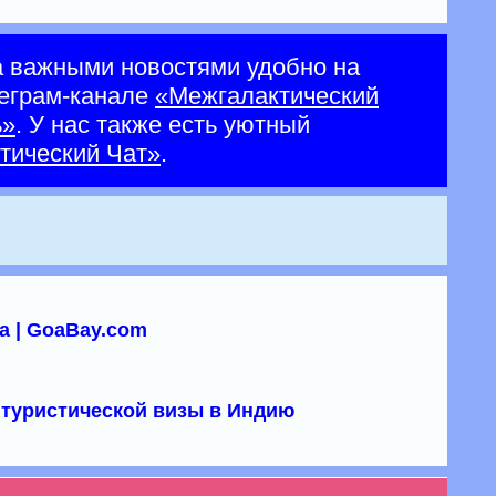
а важными новостями удобно на
еграм-канале
«Межгалактический
ь»
. У нас также есть уютный
тический Чат»
.
а | GoaBay.com
туристической визы в Индию