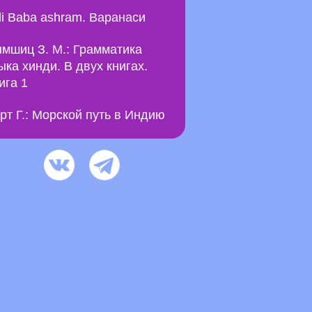
li Baba ashram. Варанаси
мшиц З. М.: Грамматика
ыка хинди. В двух книгах.
ига 1
рт Г.: Морской путь в Индию