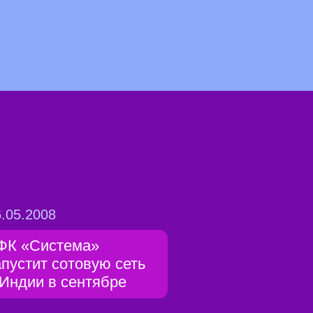
.05.2008
ФК «Система»
апустит сотовую сеть
 Индии в сентябре