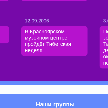
12.09.2006
3.
В Красноярском
П
музейном центре
з
пройдёт Тибетская
Т
неделя
д
о
п
Наши группы