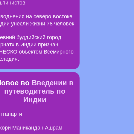
ьпинистов
воднения на северо-востоке
дии унесли жизни 78 человек
евний буддийский город
рнатх в Индии признан
ЕСКО объектом Всемирного
следия.
Новое во
Введении в
путеводитель по
Индии
ттапарти
хори Маникандан Ашрам