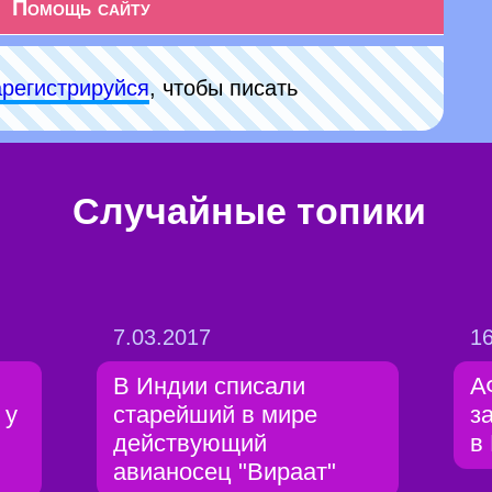
Помощь сайту
арeгиcтpируйся
, чтобы писать
Случайные топики
7.03.2017
16
В Индии списали
А
 у
старейший в мире
з
действующий
в
авианосец "Вираат"