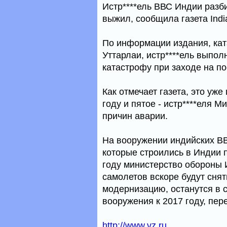
Истр****ель ВВС Индии разби
выжил, сообщила газета Indi
По информации издания, ка
Уттарлаи, истр****ель выпо
катастрофу при заходе на по
Как отмечает газета, это уж
году и пятое - истр****еля 
причин аварии.
На вооружении индийских ВВС
которые строились в Индии п
году министерство обороны 
самолетов вскоре будут сня
модернизацию, останутся в с
вооружения к 2017 году, пе
http://www.vz.ru