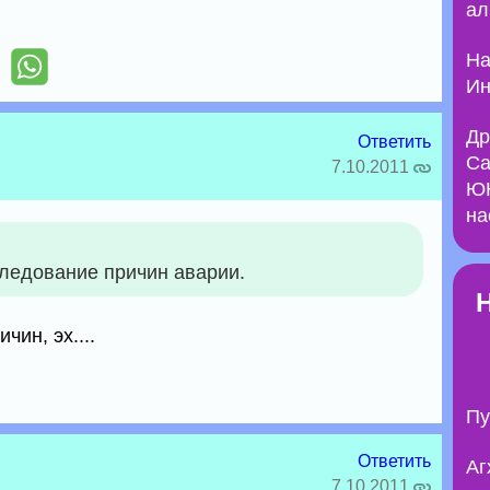
ал
На
Ин
Др
Ответить
Са
7.10.2011
ЮН
на
ледование причин аварии.
чин, эх....
Пу
Ответить
Аг
7.10.2011