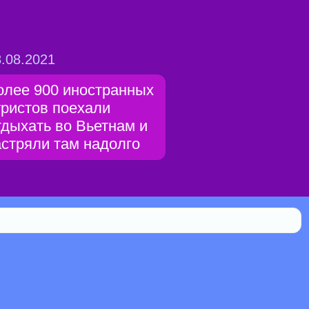
.08.2021
олее 900 иностранных
уристов поехали
тдыхать во Вьетнам и
астряли там надолго