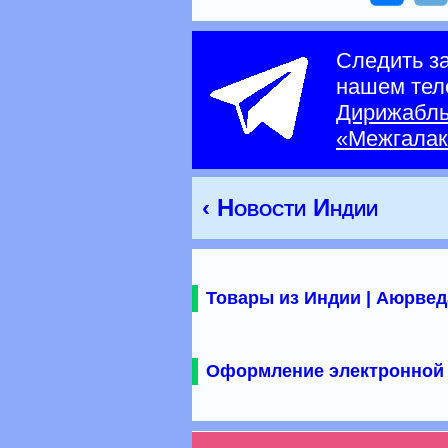
Следить з
нашем тел
Дирижабл
«Межгалак
‹ Новости Индии
Товары из Индии | Аюрвед
Оформление электронной 