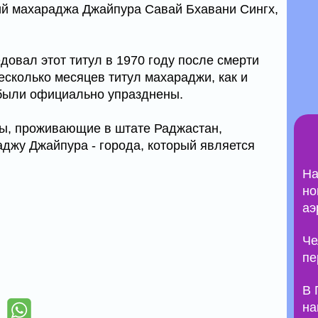
ий махараджа Джайпура Савай Бхавани Сингх,
довал этот титул в 1970 году после смерти
несколько месяцев титул махараджи, как и
 были официально упразднены.
цы, проживающие в штате Раджастан,
джу Джайпура - города, который является
На
но
аэ
Че
пе
В 
на