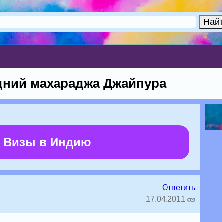
дний махараджа Джайпура
 Визы в Индию
Ответить
17.04.2011