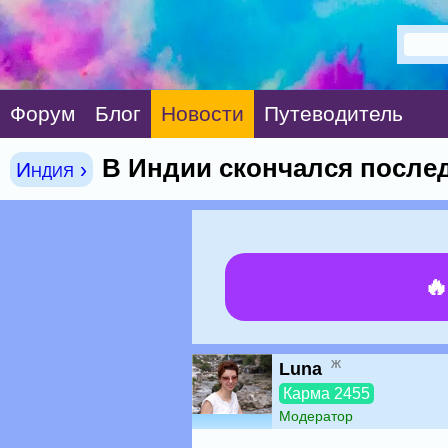
Форум
Блог
Новости
Путеводитель
В Индии скончался после
Индия ›

ж
Luna
Карма 2455
Модератор