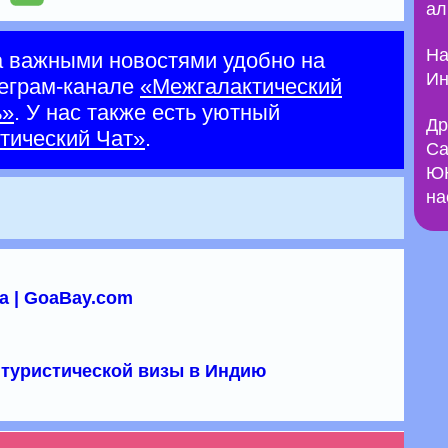
ал
На
а важными новостями удобно на
Ин
еграм-канале
«Межгалактический
ь»
. У нас также есть уютный
Др
тический Чат»
.
Са
ЮН
на
а | GoaBay.com
туристической визы в Индию