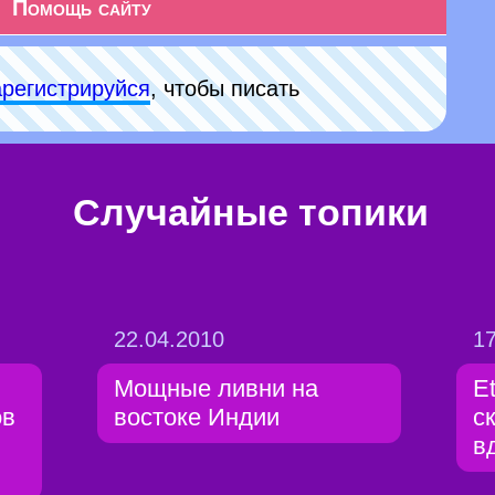
Помощь сайту
арeгиcтpируйся
, чтобы писать
Случайные топики
22.04.2010
17
Мощные ливни на
E
ов
востоке Индии
с
в