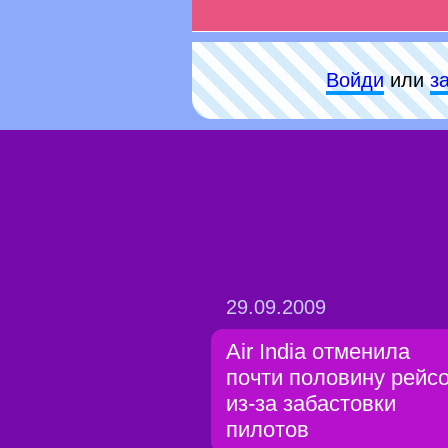
Войди
или
з
29.09.2009
Air India отменила
почти половину рейс
из-за забастовки
пилотов