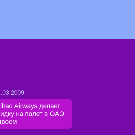
.03.2009
tihad Airways делает
кидку на полет в ОАЭ
двоем