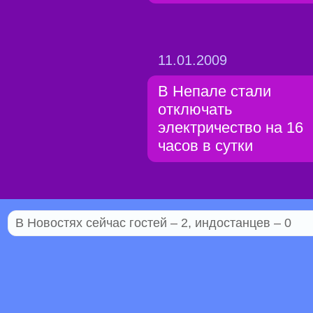
11.01.2009
В Непале стали
отключать
электричество на 16
часов в сутки
В Новостях сейчас гостей – 2, индостанцев – 0