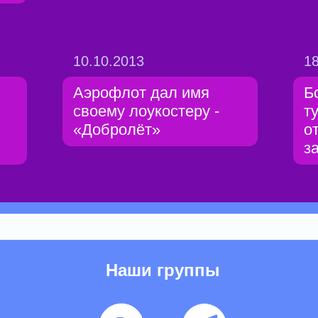
10.10.2013
18
Аэрофлот дал имя
Б
своему лоукостеру -
т
«Добролёт»
о
з
Наши группы