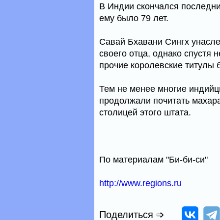
В Индии скончался последн
ему было 79 лет.
Савай Бхавани Сингх унасле
своего отца, однако спустя 
прочие королевские титулы
Тем не менее многие индий
продолжали почитать махара
столицей этого штата.
По материалам "Би-би-си"
http://www.regions.ru
Поделиться ➩