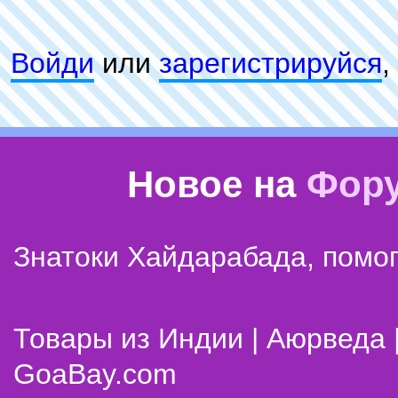
Войди
или
зарeгиcтpируйся
,
Новое на
Фор
Знатоки Хайдарабада, помог
Товары из Индии | Аюрведа 
GoaBay.com