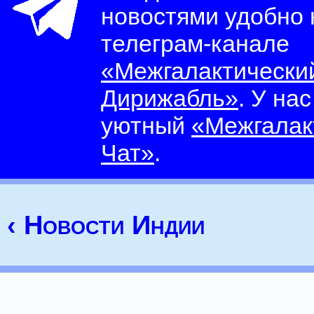
новостями удобно
телеграм-канале
«Межгалактически
Дирижабль»
. У на
уютный
«Межгалак
Чат»
.
‹ Новости Индии