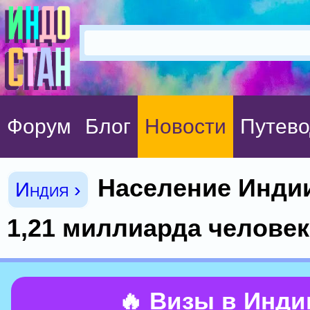
Форум
Блог
Новости
Путево
Население Инди
Индия ›
1,21 миллиарда человек
🔥 Визы в Инд