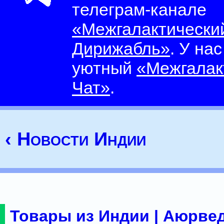
телеграм-канале
«Межгалактически
Дирижабль»
. У на
уютный
«Межгалак
Чат»
.
‹ Новости Индии
Товары из Индии | Аюрвед