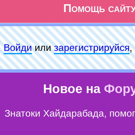
Помощь сайт
Войди
или
зарeгиcтpируйся
,
Новое на
Фор
Знатоки Хайдарабада, помог