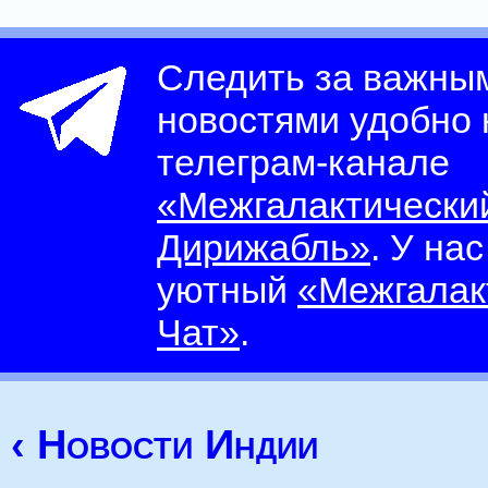
Следить за важны
новостями удобно
телеграм-канале
«Межгалактически
Дирижабль»
. У на
уютный
«Межгалак
Чат»
.
‹ Новости Индии