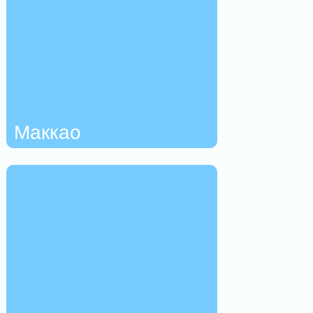
Маккао