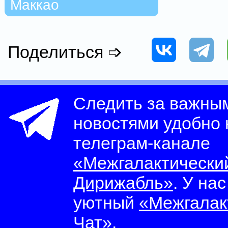
Маккао
Поделиться ➩
Следить за важны
новостями удобно
телеграм-канале
«Межгалактически
Дирижабль»
. У на
уютный
«Межгалак
Чат»
.