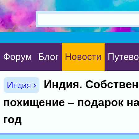
Форум
Блог
Новости
Путево
Индия. Собстве
Индия ›
похищение – подарок н
год