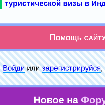
туристической визы в Ин
Помощь сайт
Войди
или
зарeгиcтpируйся
,
Новое на
Фор