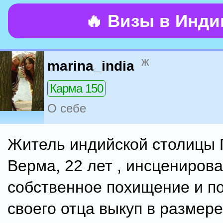
🔥 Визы в Инд
ж
marina_india
Карма 150
О себе
Житель индийской столицы
Верма, 22 лет , инсцениров
собственное похищение и п
своего отца выкуп в размере