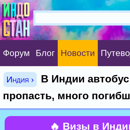
Форум
Блог
Новости
Путево
В Индии автобус
Индия ›
пропасть, много погиб
🔥 Визы в Инд