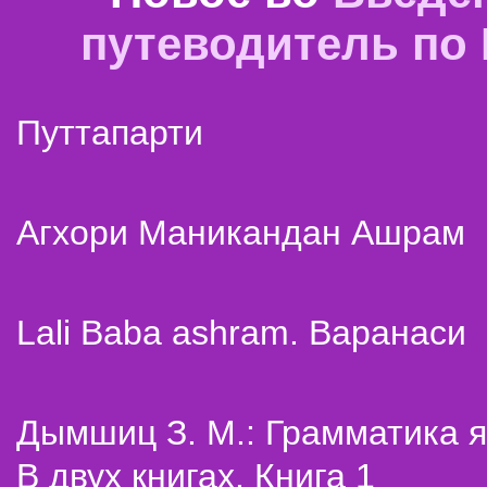
путеводитель по
Путтапарти
Агхори Маникандан Ашрам
Lali Baba ashram. Варанаси
Дымшиц З. М.: Грамматика я
В двух книгах. Книга 1