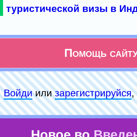
туристической визы в Ин
Помощь сайт
Войди
или
зарeгиcтpируйся
,
Новое во
Введе