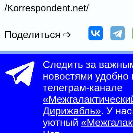
/Korrespondent.net/
Поделиться ➩
Следить за важны
новостями удобно
телеграм-канале
«Межгалактически
Дирижабль»
. У на
уютный
«Межгалак