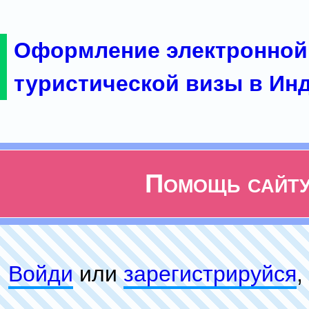
Оформление электронной
туристической визы в Ин
Помощь сайт
Войди
или
зарeгиcтpируйся
,