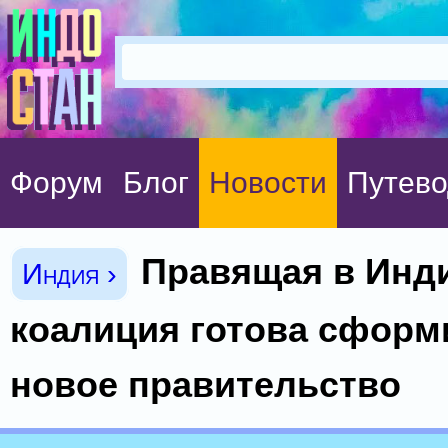
Форум
Блог
Новости
Путево
Правящая в Инд
Индия ›
коалиция готова сформ
новое правительство