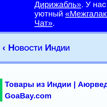
Дирижабль»
. У на
уютный
«Межгалак
Чат»
.
‹ Новости Индии
Товары из Индии | Аюрвед
GoaBay.com