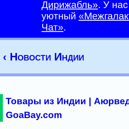
Дирижабль»
. У на
уютный
«Межгалак
Чат»
.
‹ Новости Индии
Товары из Индии | Аюрвед
GoaBay.com