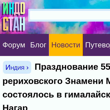
Форум
Блог
Новости
Путево
Празднование 55
Индия ›
рериховского Знамени 
состоялось в гималайс
Нагар