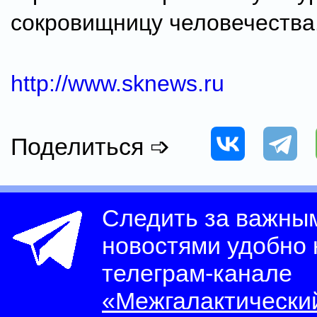
сокровищницу человечества
http://www.sknews.ru
Поделиться ➩
Следить за важны
новостями удобно
телеграм-канале
«Межгалактически