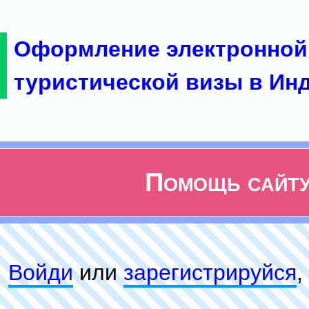
Оформление электронной
туристической визы в Ин
Помощь сайт
Войди
или
зарeгиcтpируйся
,