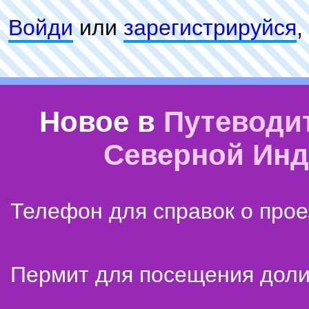
Войди
или
зарeгиcтpируйся
,
Новое в
Путеводи
Северной Ин
Телефон для справок о прое
Пермит для посещения дол