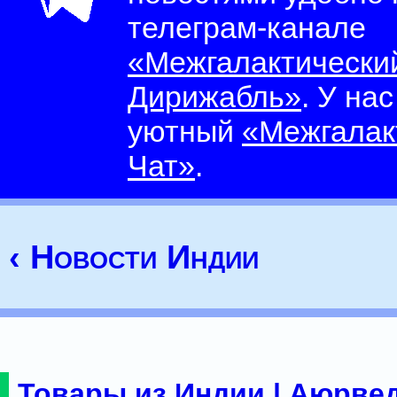
телеграм-канале
«Межгалактически
Дирижабль»
. У на
уютный
«Межгалак
Чат»
.
‹ Новости Индии
Товары из Индии | Аюрвед