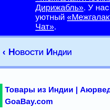
Дирижабль»
. У на
уютный
«Межгалак
Чат»
.
‹ Новости Индии
Товары из Индии | Аюрвед
GoaBay.com