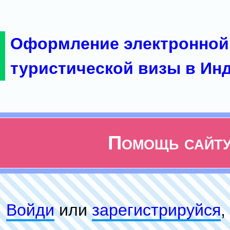
Оформление электронной
туристической визы в Ин
Помощь сайт
Войди
или
зарeгиcтpируйся
,