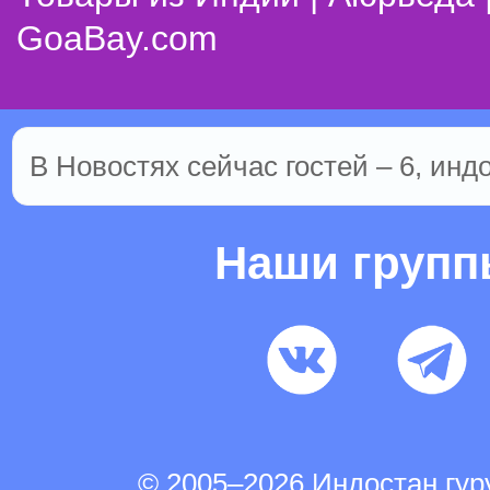
GoaBay.com
В Новостях сейчас гостей – 6, инд
Наши груп
© 2005–2026 Индостан.гу