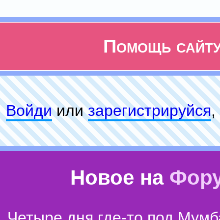
Помощь сайт
Войди
или
зарeгиcтpируйся
,
Новое на
Фор
Четыре дня где-то под Мумб