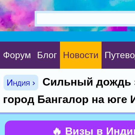
Форум
Блог
Новости
Путево
Сильный дождь 
Индия ›
город Бангалор на юге 
🔥 Визы в Инд