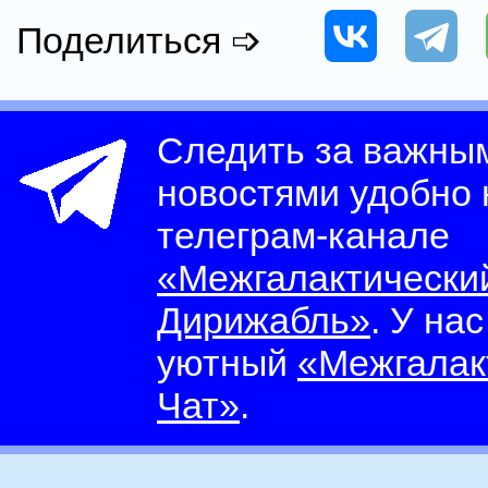
Поделиться ➩
Следить за важны
новостями удобно
телеграм-канале
«Межгалактически
Дирижабль»
. У на
уютный
«Межгалак
Чат»
.