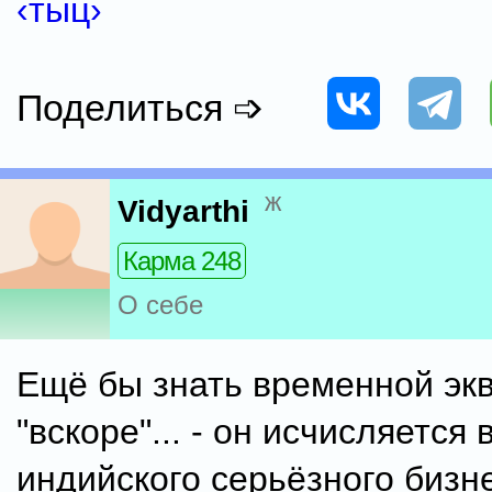
‹тыц›
Поделиться ➩
ж
Vidyarthi
Карма 248
О себе
Ещё бы знать временной эк
"вскоре"... - он исчисляется
индийского серьёзного бизн