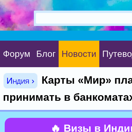
Форум
Блог
Новости
Путево
Карты «Мир» пл
Индия ›
принимать в банкомата
🔥 Визы в Инд