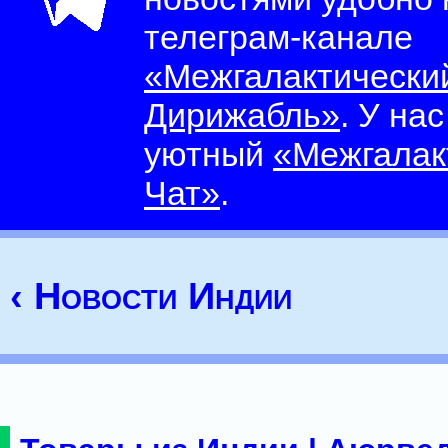
телеграм-канале
«Межгалактически
Дирижабль»
. У на
уютный
«Межгалак
Чат»
.
‹ Новости Индии