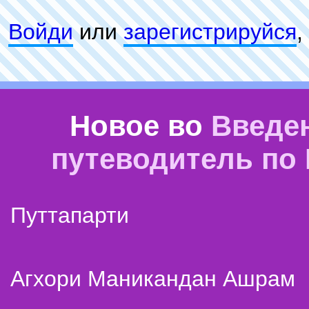
Войди
или
зарeгиcтpируйся
,
Новое во
Введе
путеводитель по
Путтапарти
Агхори Маникандан Ашрам