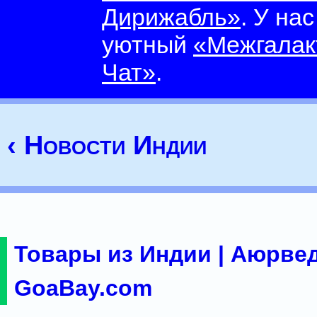
Дирижабль»
. У на
уютный
«Межгалак
Чат»
.
‹ Новости Индии
Товары из Индии | Аюрвед
GoaBay.com