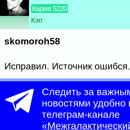
Карма 5220
Кэп
skomoroh58
Исправил. Источник ошибся.
Следить за важны
новостями удобно
телеграм-канале
«Межгалактически