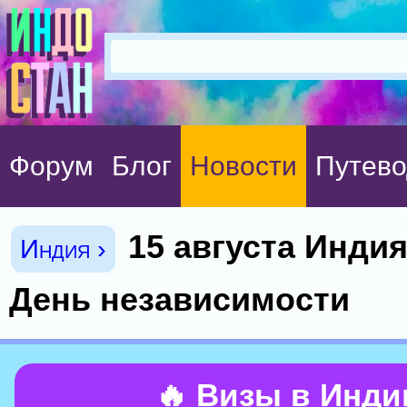
Форум
Блог
Новости
Путево
15 августа Инди
Индия ›
День независимости
🔥 Визы в Инд