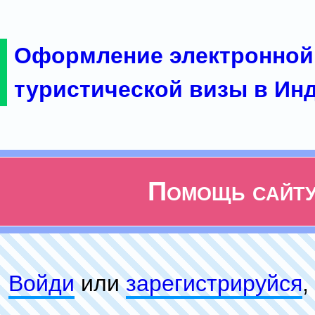
Оформление электронной
туристической визы в Ин
Помощь сайт
Войди
или
зарeгиcтpируйся
,