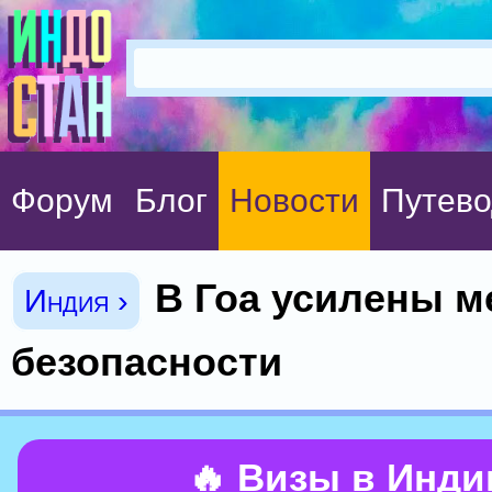
Форум
Блог
Новости
Путево
В Гоа усилены 
Индия ›
безопасности
🔥 Визы в Инд