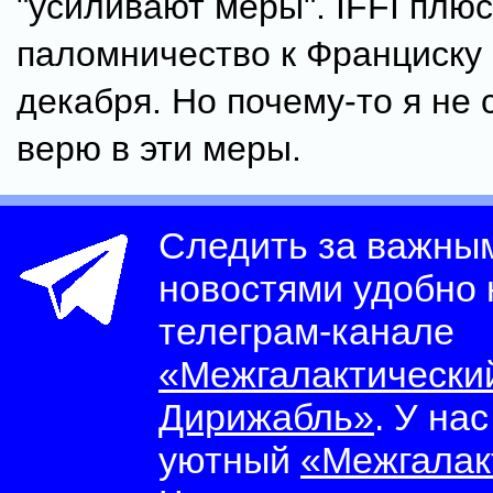
"усиливают меры". IFFI плюс
паломничество к Франциску 
декабря. Но почему-то я не
верю в эти меры.
Следить за важны
новостями удобно
телеграм-канале
«Межгалактически
Дирижабль»
. У на
уютный
«Межгалак