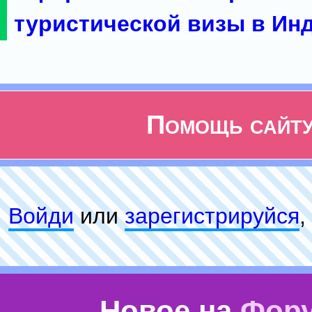
туристической визы в Ин
Помощь сайт
Войди
или
зарeгиcтpируйся
,
Новое на
Фор