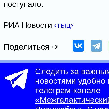
поступало.
РИА Новости
‹тыц›
Поделиться ➩
Следить за важны
новостями удобно
телеграм-канале
«Межгалактически