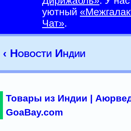
Дирижабль»
. У на
уютный
«Межгалак
Чат»
.
‹ Новости Индии
Товары из Индии | Аюрвед
GoaBay.com