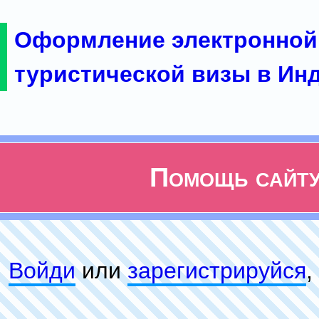
Оформление электронной
туристической визы в Ин
Помощь сайт
Войди
или
зарeгиcтpируйся
,