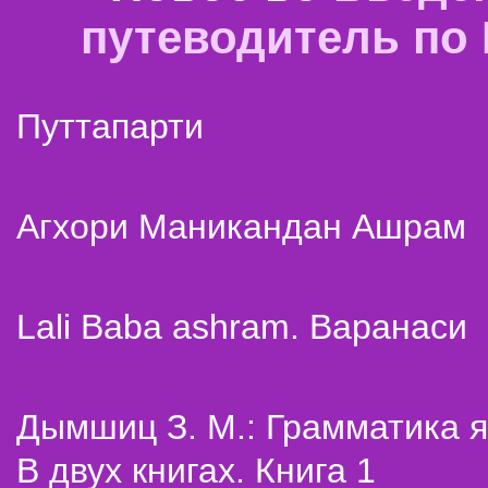
путеводитель по
Путтапарти
Агхори Маникандан Ашрам
Lali Baba ashram. Варанаси
Дымшиц З. М.: Грамматика я
В двух книгах. Книга 1