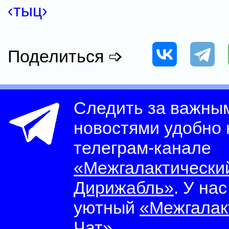
‹тыц›
Поделиться ➩
Следить за важны
новостями удобно
телеграм-канале
«Межгалактически
Дирижабль»
. У на
уютный
«Межгалак
Чат»
.