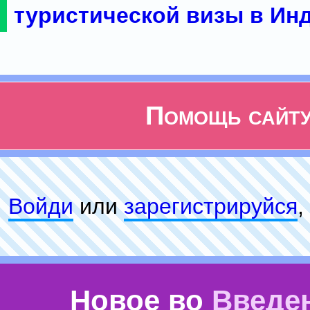
туристической визы в Ин
Помощь сайт
Войди
или
зарeгиcтpируйся
,
Новое во
Введе