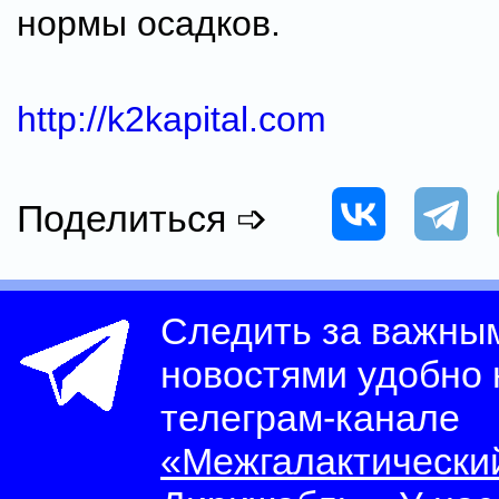
нормы осадков.
http://k2kapital.com
Поделиться ➩
Следить за важны
новостями удобно
телеграм-канале
«Межгалактически