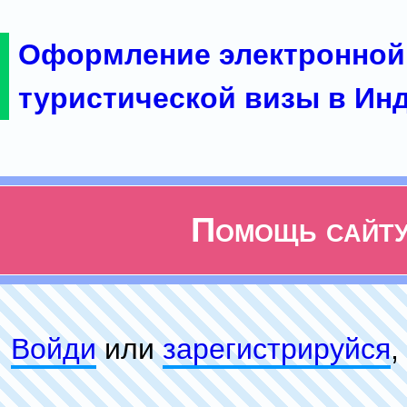
Оформление электронной
туристической визы в Ин
Помощь сайт
Войди
или
зарeгиcтpируйся
,