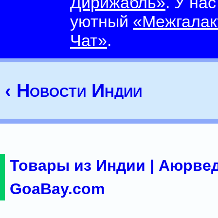
Дирижабль»
. У на
уютный
«Межгалак
Чат»
.
‹ Новости Индии
Товары из Индии | Аюрвед
GoaBay.com