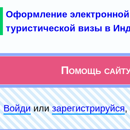
Оформление электронной
туристической визы в Ин
Помощь сайт
Войди
или
зарeгиcтpируйся
,