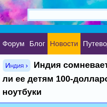
Форум
Блог
Новости
Путево
Индия сомневае
Индия ›
ли ее детям 100-долла
ноутбуки