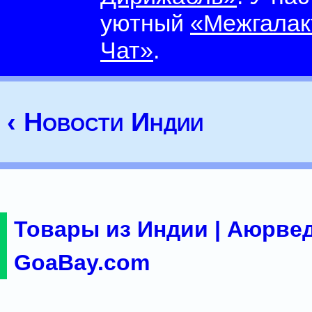
уютный
«Межгалак
Чат»
.
‹ Новости Индии
Товары из Индии | Аюрвед
GoaBay.com