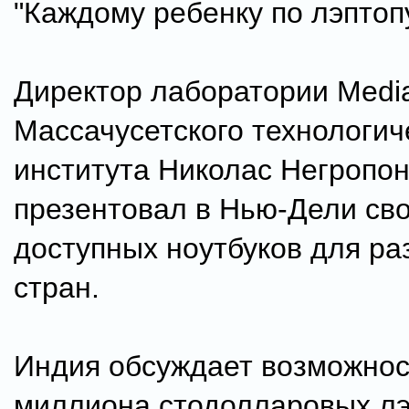
"Каждому ребенку по лэптопу
Директор лаборатории Medi
Массачусетского технологич
института Николас Негропон
презентовал в Нью-Дели св
доступных ноутбуков для р
стран.
Индия обсуждает возможнос
миллиона стодолларовых лэ