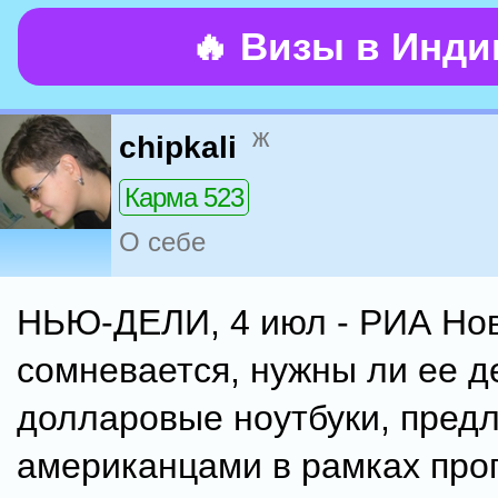
🔥 Визы в Инд
ж
chipkali
Карма 523
О себе
НЬЮ-ДЕЛИ, 4 июл - РИА Нов
сомневается, нужны ли ее д
долларовые ноутбуки, пред
американцами в рамках пр