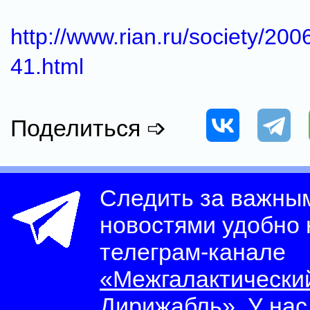
http://www.rian.ru/society/2
41.html
Поделиться ➩
Следить за важны
новостями удобно
телеграм-канале
«Межгалактически
Дирижабль»
. У на