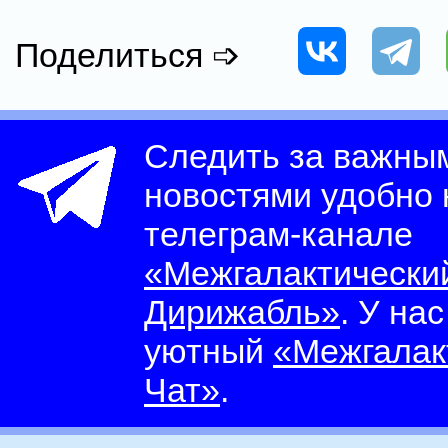
Поделиться ➩
Следить за важны
новостями удобно
телеграм-канале
«Межгалактически
Дирижабль»
. У на
уютный
«Межгалак
Чат»
.