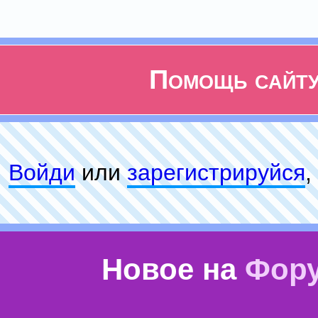
Помощь сайт
Войди
или
зарeгиcтpируйся
,
Новое на
Фор