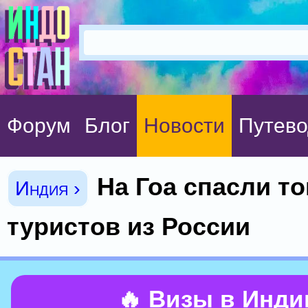
Форум
Блог
Новости
Путево
На Гоа спасли т
Индия ›
туристов из России
🔥 Визы в Инд