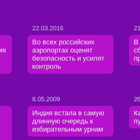
22.03.2016
21
Во всех российских
В
мя
аэропортах оценят
с
безопасность и усилят
п
контроль
8.05.2009
26
Индия встала в самую
К
длинную очередь к
п
избирательным урнам