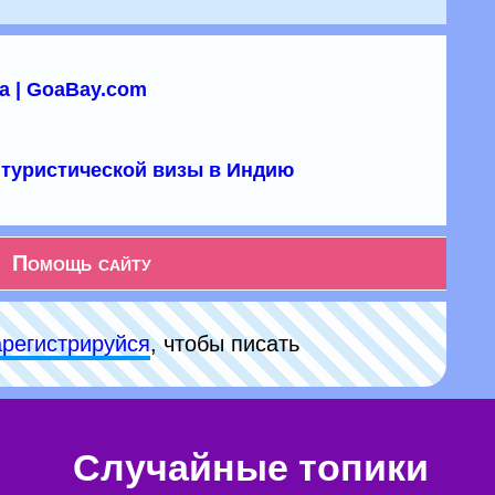
а | GoaBay.com
туристической визы в Индию
Помощь сайту
арeгиcтpируйся
, чтобы писать
Случайные топики