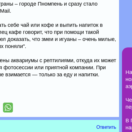
траны – городе Пномпень и сразу стало
Mail.
ать себе чай или кофе и выпить напиток в
ец кафе говорит, что при помощи такой
ел доказать, что змеи и игуаны – очень милые,
х поняли".
ены аквариумы с рептилиями, откуда их может
 фотосессии или приятной компании. При
На
не взимается — только за еду и напитки.
но
аэ
Че
пе
В 
Ответить
на