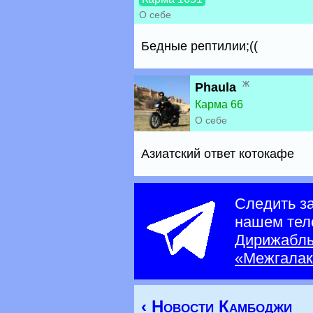
О себе
Бедные рептилии;((
ж
Phaula
Карма 66
О себе
Азиатский ответ котокафе
Следить з
нашем тел
Дирижабл
«Межгалак
‹ Новости Камбоджи