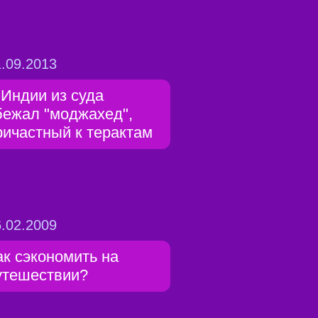
.09.2013
 Индии из суда
бежал "моджахед",
ричастный к терактам
.02.2009
ак сэкономить на
утешествии?