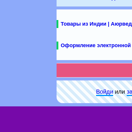
Товары из Индии | Аюрвед
Оформление электронной 
Войди
или
з