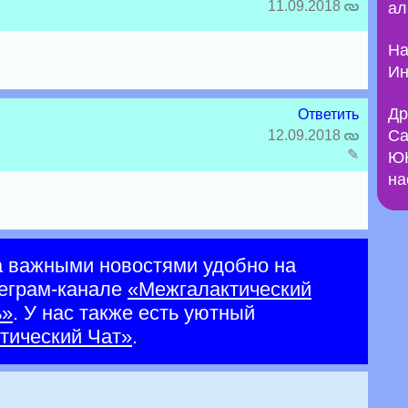
11.09.2018
ал
На
Ин
Др
Ответить
Са
12.09.2018
✎
ЮН
на
а важными новостями удобно на
еграм-канале
«Межгалактический
ь»
. У нас также есть уютный
тический Чат»
.