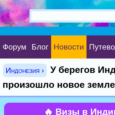
Форум
Блог
Новости
Путево
У берегов Ин
Индонезия ›
произошло новое земле
🔥 Визы в Инд