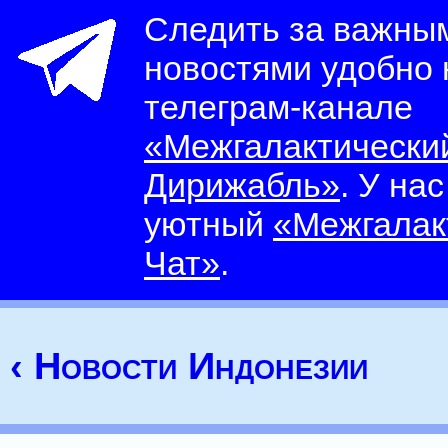
Следить за важны
новостями удобно
телеграм-канале
«Межгалактически
Дирижабль»
. У на
уютный
«Межгалак
Чат»
.
‹ Новости Индонезии