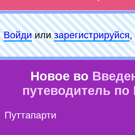
Войди
или
зарeгиcтpируйся
,
Новое во
Введе
путеводитель по
Путтапарти