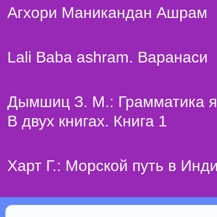
Агхори Маникандан Ашрам
Lali Baba ashram. Варанаси
Дымшиц З. М.: Грамматика я
В двух книгах. Книга 1
Харт Г.: Морской путь в Инд