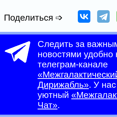
Поделиться ➩
Следить за важны
новостями удобно
телеграм-канале
«Межгалактически
Дирижабль»
. У на
уютный
«Межгалак
Чат»
.