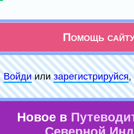
Помощь сайт
Войди
или
зарeгиcтpируйся
,
Новое в
Путеводи
Северной Ин