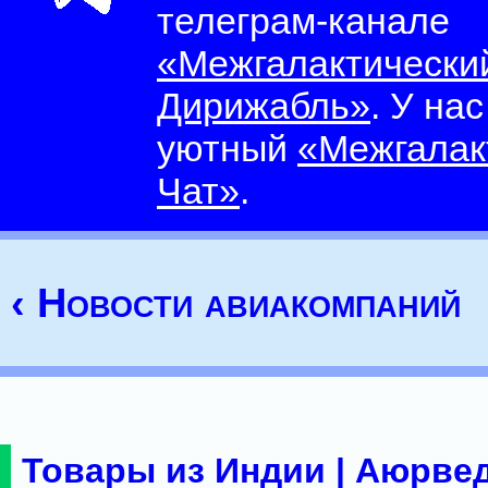
телеграм-канале
«Межгалактически
Дирижабль»
. У на
уютный
«Межгалак
Чат»
.
‹ Новости авиакомпаний
Товары из Индии | Аюрвед