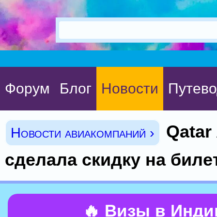
Форум
Блог
Новости
Путево
Qatar
Новости авиакомпаний ›
сделала скидку на биле
🔥 Визы в Инд