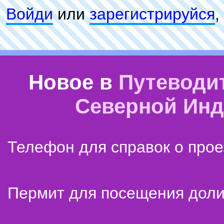
Войди
или
зарeгиcтpируйся
,
Новое в
Путеводи
Северной Ин
Телефон для справок о прое
Пермит для посещения дол