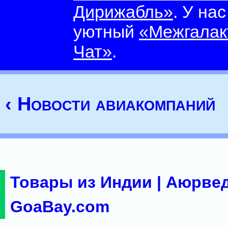
Дирижабль»
. У на
уютный
«Межгалак
Чат»
.
‹ Новости авиакомпаний
Товары из Индии | Аюрвед
GoaBay.com