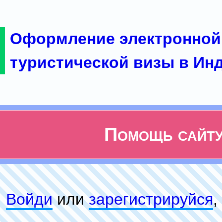
Оформление электронной
туристической визы в Ин
Помощь сайт
Войди
или
зарeгиcтpируйся
,