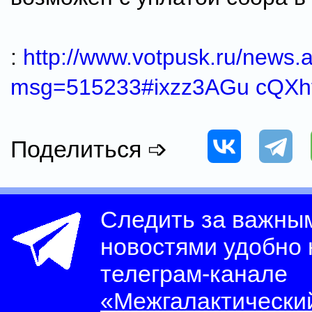
:
http://www.votpusk.ru/news.
msg=515233#ixzz3AGu cQXh
Поделиться ➩
Следить за важны
новостями удобно
телеграм-канале
«Межгалактически