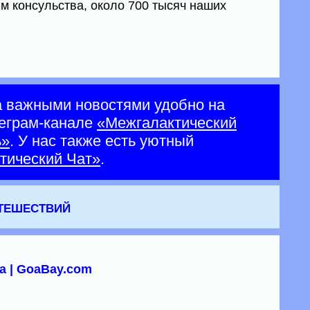
м консульства, около 700 тысяч наших
а важными новостями удобно на
еграм-канале
«Межгалактический
ь»
. У нас также есть уютный
тический Чат»
.
утешествий
а | GoaBay.com