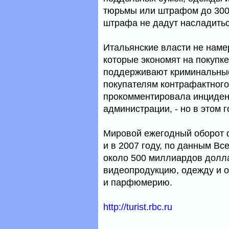
тюрьмы или штрафом до 300 
штрафа не дадут насладитьс
Итальянские власти не наме
которые экономят на покуп
поддерживают криминальные
покупателям контрафактного 
прокомментировала инцидент
администрации, - но в этом 
Мировой ежегодный оборот 
и в 2007 году, по данным В
около 500 миллиардов долл
видеопродукцию, одежду и о
и парфюмерию.
http://turist.rbc.ru