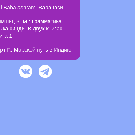
li Baba ashram. Варанаси
мшиц З. М.: Грамматика
ыка хинди. В двух книгах.
ига 1
рт Г.: Морской путь в Индию