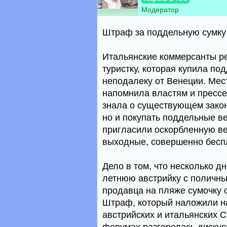
Модератор
Штраф за поддельную сумку
Итальянские коммерсанты р
туристку, которая купила по
неподалеку от Венеции. Мес
напомнила властям и прессе о
знала о существующем закон
но и покупать поддельные в
пригласили оскорбленную ве
выходные, совершенно беспл
Дело в том, что несколько д
летнюю австрийку с поличным
продавца на пляже сумочку о
Штраф, который наложили на
австрийских и итальянских С