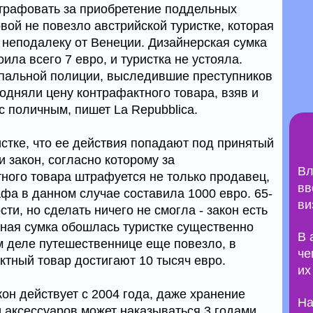
трафовать за приобретение поддельных
вой не повезло австрийской туристке, которая
 неподалеку от Венеции. Дизайнерская сумка
ила всего 7 евро, и туристка не устояла.
ипальной полиции, выследившие преступников
одняли цену контрафактного товара, взяв и
с поличным, пишет La Repubblica.
стке, что ее действия попадают под принятый
и закон, согласно которому за
Вл
ного товара штрафуется не только продавец,
вв
фа в данном случае составила 1000 евро. 65-
ви
ти, но сделать ничего не смогла - закон есть
ьная сумка обошлась туристке существенно
В 
 деле путешественнице еще повезло, в
че
тный товар достигают 10 тысяч евро.
их
кон действует с 2004 года, даже хранение
На
 аксессуаров может наказываться 3 годами