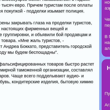
но
тысяч евро. Причем туристам после оплаты
аэ
я покупкой - подделки изымает полиция.
Че
рены закрывать глаза на проделки туристов,
пе
ке настоящих фирменных вещей и
 группировки, и объявили бой продавцам и
В 
товара. «Мне жаль туристов, -
на
 Андреа Боккато, представитель городской
ал
году мы будем беспощадны".
фальсифицированных товаров быстро растет
семирной таможенной организации, составлял
аров. Чаще всего подделывают аудио- и
бувь, кондитерские изделия, бытовую химию
Пу
Аг