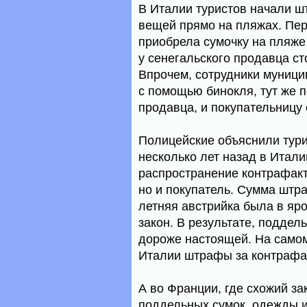
В Италии туристов начали ш
вещей прямо на пляжах. Пер
приобрела сумочку на пляже
у сенегальского продавца сто
Впрочем, сотрудники муниц
с помощью бинокля, тут же п
продавца, и покупательницу 
Полицейские объяснили тури
несколько лет назад в Итали
распространение контрафакт
но и покупатель. Сумма штра
летняя австрийка была в ярос
закон. В результате, поддел
дороже настоящей. На самом
Италии штрафы за контрафак
А во Франции, где схожий за
поддельных сумок, одежды и