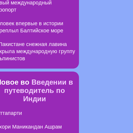
вый международный
ропорт
ловек впервые в истории
реплыл Балтийское море
Пакистане снежная лавина
крыла международную группу
ьпинистов
Новое во
Введении в
путеводитель по
Индии
ттапарти
хори Маникандан Ашрам