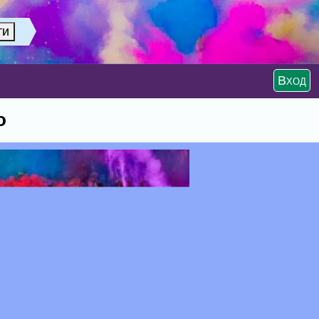
Вход
о