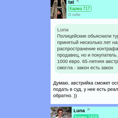
ж
tat
Карма 717
О себе
Luna
Полицейские объяснили тур
принятый несколько лет на
распространение контрафа
продавец, но и покупател
1000 евро. 65-летняя австр
смогла - закон есть закон
Думаю, австрийка сможет осп
подать в суд, у нее есть ре
обратно. ))
ж
Luna
Карма 2458