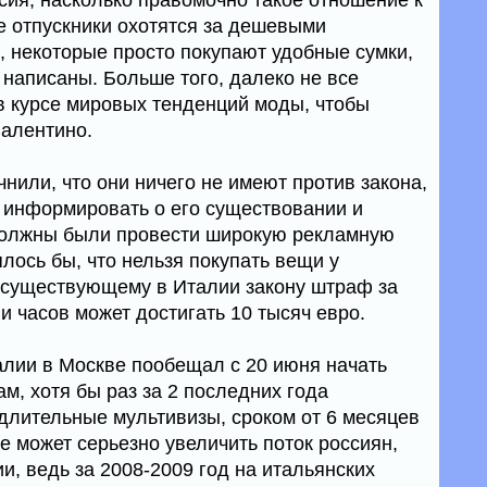
сия, насколько правомочно такое отношение к
е отпускники охотятся за дешевыми
 некоторые просто покупают удобные сумки,
х написаны. Больше того, далеко не все
в курсе мировых тенденций моды, чтобы
Валентино.
нили, что они ничего не имеют против закона,
 информировать о его существовании и
должны были провести широкую рекламную
лось бы, что нельзя покупать вещи у
 существующему в Италии закону штраф за
 часов может достигать 10 тысяч евро.
алии в Москве пообещал с 20 июня начать
м, хотя бы раз за 2 последних года
длительные мультивизы, сроком от 6 месяцев
е может серьезно увеличить поток россиян,
, ведь за 2008-2009 год на итальянских