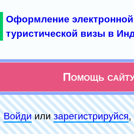
Оформление электронной
туристической визы в Ин
Помощь сайт
Войди
или
зарeгиcтpируйся
,