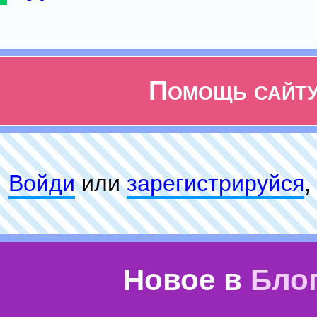
Помощь сайт
Войди
или
зарeгиcтpируйся
,
Новое в
Бло