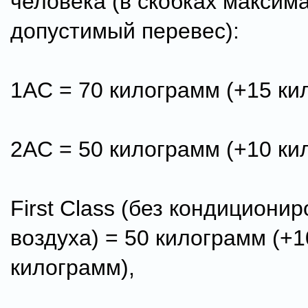
человека (в скобках максим
допустимый перевес):
1AС = 70 килограмм (+15 ки
2AС = 50 килограмм (+10 ки
First Class (без кондициони
воздуха) = 50 килограмм (+1
килограмм),