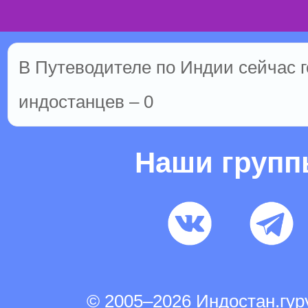
В Путеводителе по Индии сейчас го
индостанцев – 0
Наши груп
© 2005–2026 Индостан.гу