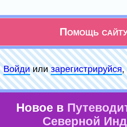
Помощь сайт
Войди
или
зарeгиcтpируйся
,
Новое в
Путеводи
Северной Ин