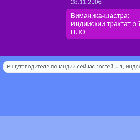
28.11.2006
Виманика-шастра:
Индийский трактат о
НЛО
В Путеводителе по Индии сейчас гостей – 1, индо