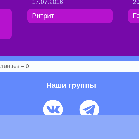
17.07.2016
20
Ритрит
Г
б
станцев – 0
Наши группы