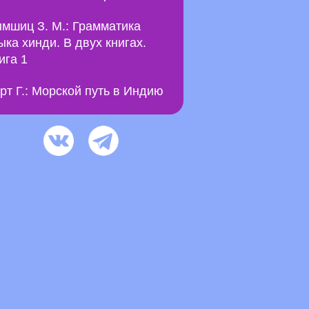
мшиц З. М.: Грамматика
ыка хинди. В двух книгах.
ига 1
рт Г.: Морской путь в Индию