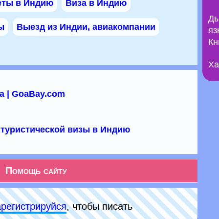
еты в Индию
Виза в Индию
Ды
ы
Выезд из Индии, авиакомпании
яз
Кн
Ха
а | GoaBay.com
туристической визы в Индию
Помощь сайту
арeгиcтpируйся
, чтобы писать