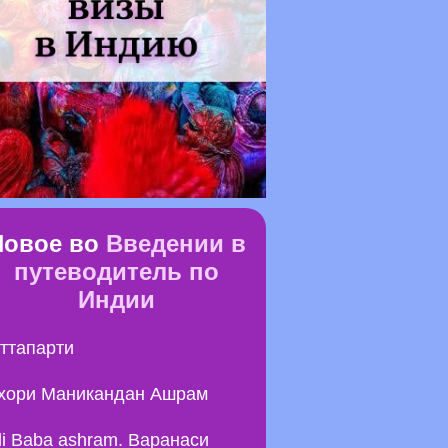
Новое во
Введении в
путеводитель по
Индии
ттапарти
хори Маникандан Ашрам
li Baba ashram. Варанаси