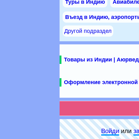
Туры в Индию
Авиабил
Въезд в Индию, аэропорт
Другой подраздел
Товары из Индии | Аюрвед
Оформление электронной 
Войди
или
з