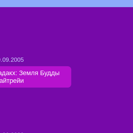
.09.2005
адакх: Земля Будды
айтрейи