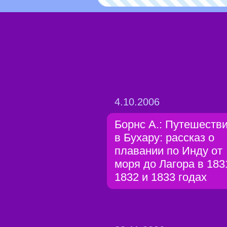
4.10.2006
Борнс А.: Путешеств
в Бухару: рассказ о
плавании по Инду от
моря до Лагора в 183
1832 и 1833 годах