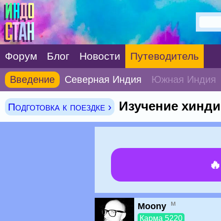
Форум
Блог
Новости
Путеводитель
Введение
Северная Индия
Южная Индия
Изучение хинди
Подготовка к поездке ›

м
Moony
Карма 5220