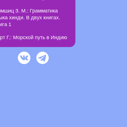
мшиц З. М.: Грамматика
ыка хинди. В двух книгах.
ига 1
рт Г.: Морской путь в Индию