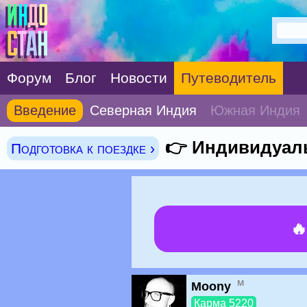
Форум
Блог
Новости
Путеводитель
Введение
Северная Индия
Южная Индия
👉 Индивидуал
Подготовка к поездке ›

м
Moony
Карма 5220