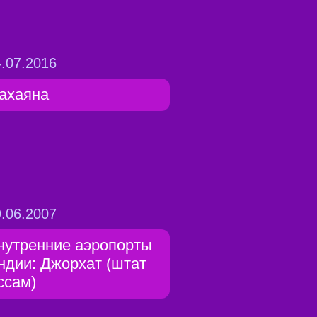
.07.2016
ахаяна
.06.2007
нутренние аэропорты
ндии: Джорхат (штат
ссам)