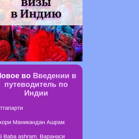
Новое во
Введении в
путеводитель по
Индии
ттапарти
хори Маникандан Ашрам
li Baba ashram. Варанаси