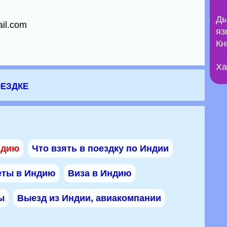
Ды
il.com
яз
Кн
Ха
оездке
ндию
Что взять в поездку по Индии
еты в Индию
Виза в Индию
ы
Выезд из Индии, авиакомпании