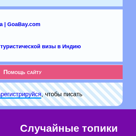
а | GoaBay.com
туристической визы в Индию
Помощь сайту
арeгиcтpируйся
, чтобы писать
Случайные топики