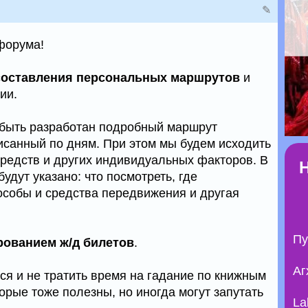
✎
 форума!
составления персональных маршрутов
и
ии.
 быть разработан подробный маршрут
исанный по дням. При этом мы будем исходить
средств и других индивидуальных факторов. В
удут указано: что посмотреть, где
пособы и средства передвижения и другая
Пу
рованием ж/д билетов
.
Аг
ся и не тратить время на гадание по книжным
орые тоже полезны, но иногда могут запутать
La