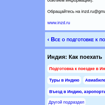
обилием информации).
Обращайтесь на inzd.ru@gma
www.inzd.ru
‹ Все о подготовке к п
Индия: Как поехать
Подготовка к поездке в И
Туры в Индию
Авиабил
Въезд в Индию, аэропорт
Другой подраздел