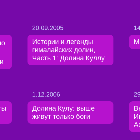
20.09.2005
14
Истории и легенды
М
но
гималайских долин,
Часть 1: Долина Куллу
и
1.12.2006
29
ты
Долина Кулу: выше
В
живут только боги
И
А