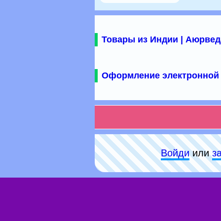
Товары из Индии | Аюрвед
Оформление электронной 
Войди
или
з