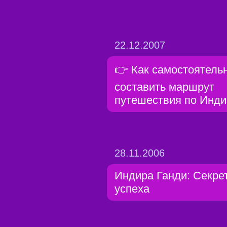
22.12.2007
👉 Как самостоятель
составить маршрут
путешествия по Инди
28.11.2006
Индира Ганди: Секре
успеха