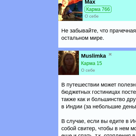
Max
Карма 766
О себе
Не забывайте, что прачечная
остальном мире.
ж
Muslimka
Карма 15
О себе
В путешествии может полезны
бюджетных гостиницах посте
также как и большинство дру
в Индии (за небольшие деньг
В случае, если вы едите в И
собой свитер, чтобы в нем м
еще и спать, т.к. отопления 