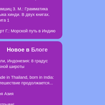
мшиц З. М.: Грамматика
ыка хинди. В двух книгах.
ига 1
рт Г.: Морской путь в Индию
Новое в
Блоге
ли, Индонезия: 8 градус
ной широты
de in Thailand, born in India:
тешествие продолжается...
я Азия
отрыве!