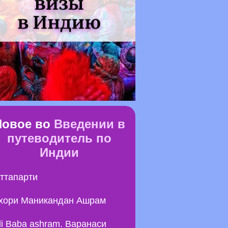
Новое во
Введении в
путеводитель по
Индии
ттапарти
хори Маникандан Ашрам
li Baba ashram. Варанаси