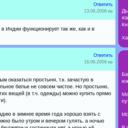
Ответить
Ды
13.06.2006
яз
Кн
 в Индии функционирует так же, как и в
Ха
Ответить
16.06.2006
Ба
м оказаться простыня, т.к. зачастую в
юж
льное белье не совсем чистое. Но простыню,
гих вещей (в т.ч. одежды) можно купить прямо
Ma
и).
пу
ндию в зимнее время года хорошо взять с
Мо
ожно было утром и вечером гулять, а ночью
В 
в бюджетных гостиницах нет, а ночью +5.