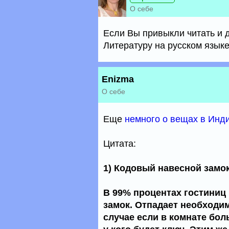
О себе
Если Вы привыкли читать и дл
Литературу на русском языке
Enizma
О себе
Еще
немного о вещах в Инд
Цитата:
1) Кодовый навесной замок
В 99% процентах гостиниц
замок. Отпадает необходим
случае если в комнате бол