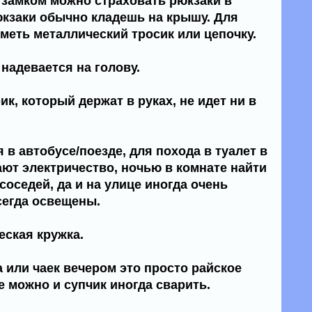
е замком можно страховать рюкзаки в
рюкзаки обычно кладешь на крышу. Для
меть металлический тросик или цепочку.
 надевается на голову.
к, который держат в руках, не идет ни в
 в автобусе/поезде, для похода в туалет в
ают электричество, ночью в комнате найти
соседей, да и на улице иногда очень
сегда освещены.
еская кружка.
 или чаек вечером это просто райское
е можно и супчик иногда сварить.