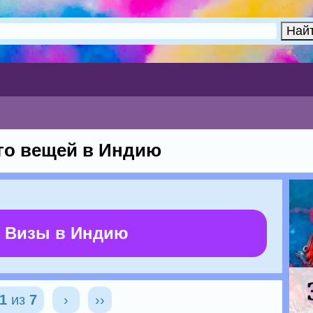
го вещей в Индию
 Визы в Индию
1
из
7
›
››