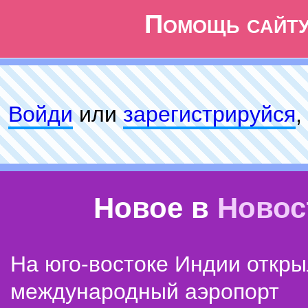
Помощь сайт
Войди
или
зарeгиcтpируйся
,
Новое в
Новос
На юго-востоке Индии откр
международный аэропорт