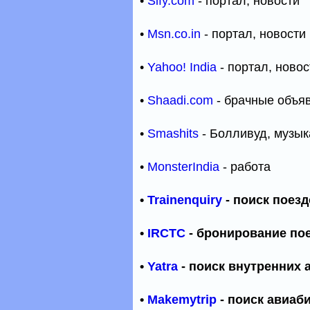
•
Sify.com
- портал, новости
•
Msn.co.in
- портал, новости
•
Yahoo! India
- портал, новос
•
Shaadi.com
- брачные объя
•
Smashits
- Болливуд, музык
•
MonsterIndia
- работа
•
Trainenquiry
- поиск поез
•
IRCTC
- бронирование по
•
Yatra
- поиск внутренних 
•
Makemytrip
- поиск авиаб