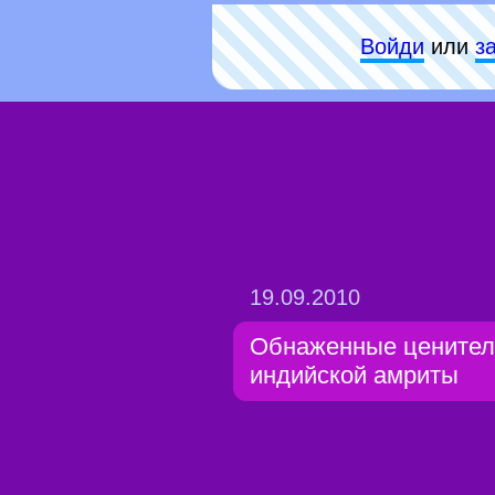
Войди
или
з
19.09.2010
Обнаженные ценител
индийской амриты