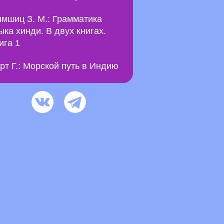
мшиц З. М.: Грамматика
ыка хинди. В двух книгах.
ига 1
рт Г.: Морской путь в Индию