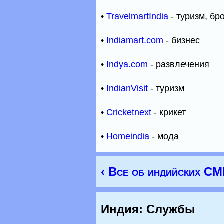
•
TravelmartIndia
- туризм, бр
•
Indiamart.com
- бизнес
•
Indya.com
- развлечения
•
IndianVisit
- туризм
•
Cricketnext
- крикет
•
Homeindia
- мода
‹ Все об индийских С
Индия: Службы