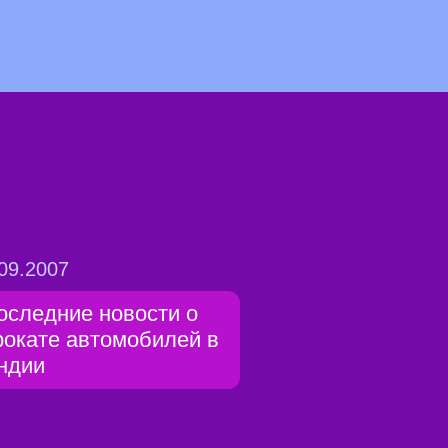
09.2007
оследние новости о
рокате автомобилей в
ндии