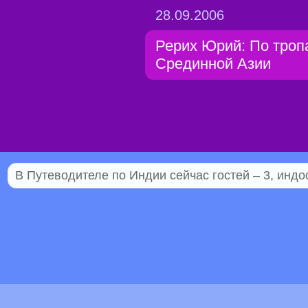
28.09.2006
Рерих Юрий: По троп
Срединной Азии
В Путеводителе по Индии сейчас гостей – 3, индо