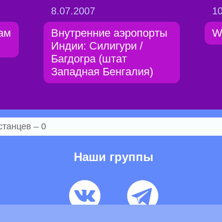
8.07.2007
10
ам
Внутренние аэропорты
W
Индии: Силигури /
Багдогра (штат
Западная Бенгалия)
станцев – 0
Наши группы