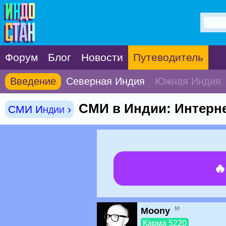
Форум
Блог
Новости
Путеводитель
Введение
Северная Индия
Южная Индия
СМИ в Индии: Интерн
СМИ Индии ›

м
Moony
Карма 5220