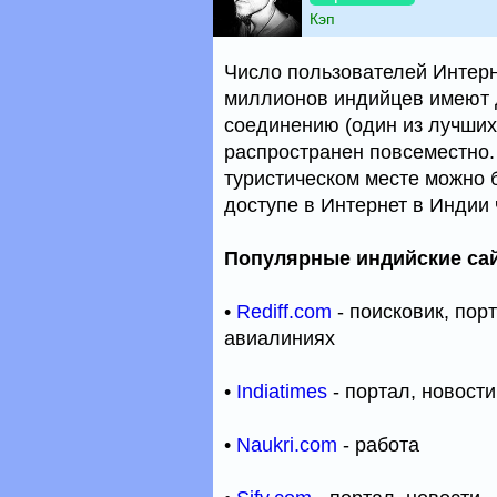
Кэп
Число пользователей Интерн
миллионов индийцев имеют д
соединению (один из лучших
распространен повсеместно.
туристическом месте можно 
доступе в Интернет в Индии
Популярные индийские сай
•
Rediff.com
- поисковик, пор
авиалиниях
•
Indiatimes
- портал, новости
•
Naukri.com
- работа