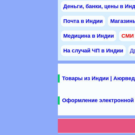
Деньги, банки, цены в Ин
Почта в Индии
Магазины
Медицина в Индии
СМИ
На случай ЧП в Индии
Д
Товары из Индии | Аюрвед
Оформление электронной 