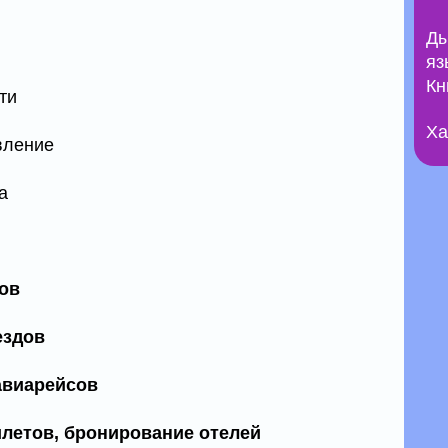
Ды
яз
Кн
ти
Ха
вление
а
дов
ездов
авиарейсов
илетов, бронирование отелей