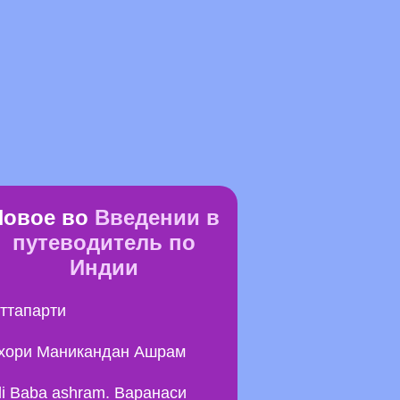
Новое во
Введении в
путеводитель по
Индии
ттапарти
хори Маникандан Ашрам
li Baba ashram. Варанаси