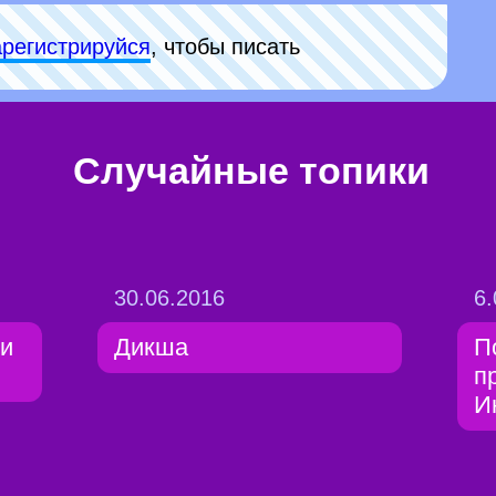
арeгиcтpируйся
, чтобы писать
Случайные топики
30.06.2016
6.
и
Дикша
П
п
И