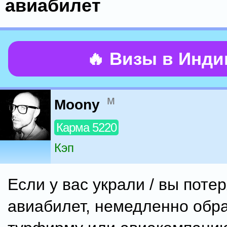
авиабилет
🔥 Визы в Инд
м
Moony
Карма 5220
Кэп
Если у вас украли / вы поте
авиабилет, немедленно обра