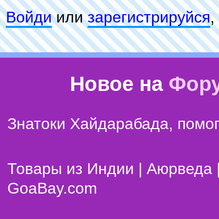
Войди
или
зарeгиcтpируйся
,
Новое на
Фор
Знатоки Хайдарабада, помог
Товары из Индии | Аюрведа 
GoaBay.com