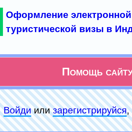
Оформление электронной
туристической визы в Ин
Помощь сайт
Войди
или
зарeгиcтpируйся
,