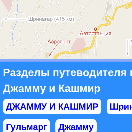
Разделы путеводителя 
Джамму и Кашмир
ДЖАММУ И КАШМИР
Шрин
Гульмарг
Джамму