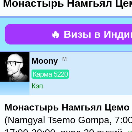
Монастырь Намгьял Це
🔥 Визы в Инд
м
Moony
Карма 5220
Кэп
Монастырь Намгьял Цемо
(Namgyal Tsemo Gompa, 7:00