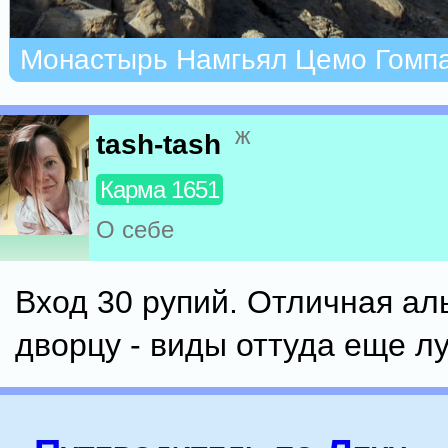
Монастырь Намгьял Цемо Гомп
ж
tash-tash
Карма 1651
О себе
Вход 30 рупий. Отличная ал
дворцу - виды оттуда еще л