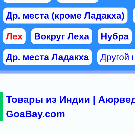
Др. места (кроме Ладакха)
Лех
Вокруг Леха
Нубра
Др. места Ладакха
Другой 
Товары из Индии | Аюрвед
GoaBay.com