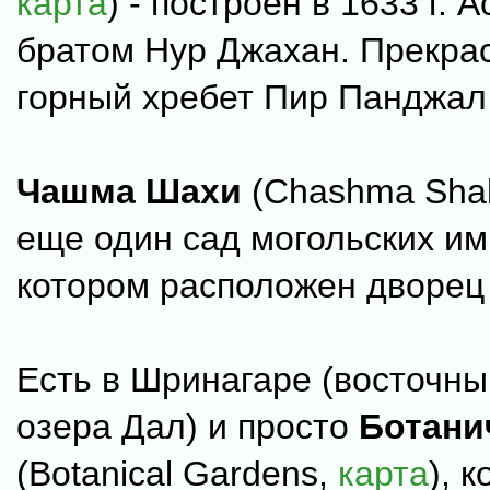
карта
) - построен в 1633 г. 
братом Нур Джахан. Прекра
горный хребет Пир Панджал 
Чашма Шахи
(Chashma Sha
еще один сад могольских им
котором расположен дворец
Есть в Шринагаре (восточны
озера Дал) и просто
Ботани
(Botanical Gardens,
карта
), 