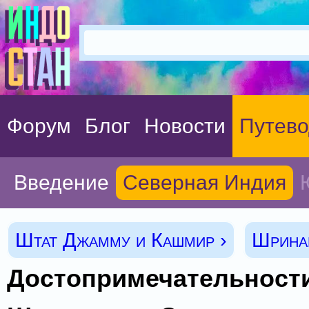
Форум
Блог
Новости
Путево
Введение
Северная Индия
Штат Джамму и Кашмир ›
Шринаг
Достопримечательност