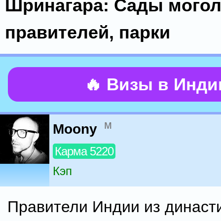
Шринагара: Сады могол
правителей, парки
🔥 Визы в Инд
м
Moony
Карма 5220
Кэп
Правители Индии из династ