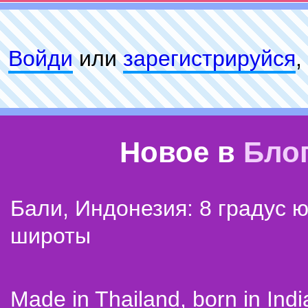
Войди
или
зарeгиcтpируйся
,
Новое в
Бло
Бали, Индонезия: 8 градус 
широты
Made in Thailand, born in Indi