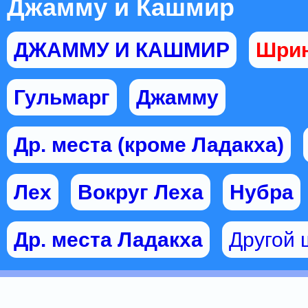
Джамму и Кашмир
ДЖАММУ И КАШМИР
Шрин
Гульмарг
Джамму
Др. места (кроме Ладакха)
Лех
Вокруг Леха
Нубра
Др. места Ладакха
Другой 