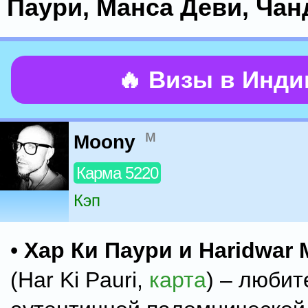
Паури, Манса Деви, Чан
🔥 Визы в Инд
м
Moony
Карма 5220
Кэп
•
Хар Ки Паури и Haridwar 
(Har Ki Pauri,
карта
) – люби