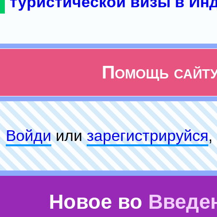
туристической визы в Ин
Помощь сайт
Войди
или
зарeгиcтpируйся
,
Новое во
Введе