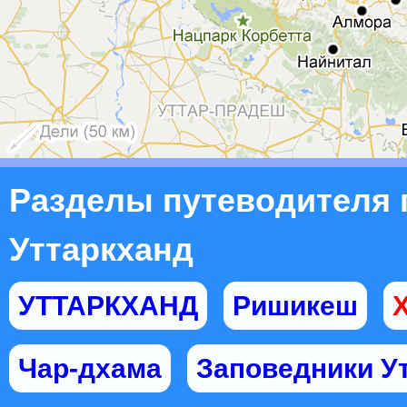
Разделы путеводителя 
Уттаркханд
УТТАРКХАНД
Ришикеш
Чар-дхама
Заповедники У