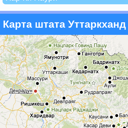
Карта штата Уттаркханд