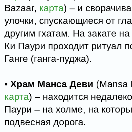
Bazaar,
карта
) – и сворачив
улочки, спускающиеся от гл
другим гхатам. На закате на
Ки Паури проходит ритуал 
Ганге (ганга-пуджа).
•
Храм Манса Деви
(Mansa D
карта
) – находится недалеко
Паури – на холме, на котор
подвесная дорога.