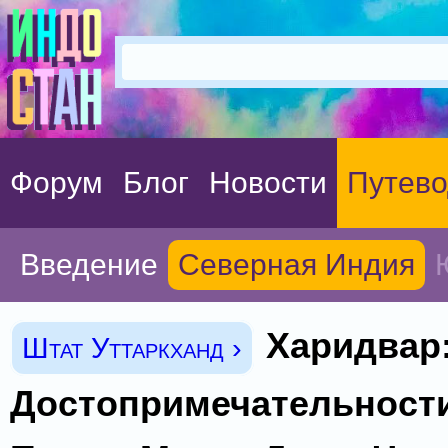
Форум
Блог
Новости
Путево
Введение
Северная Индия
Харидвар
Штат Уттаркханд ›
Достопримечательности