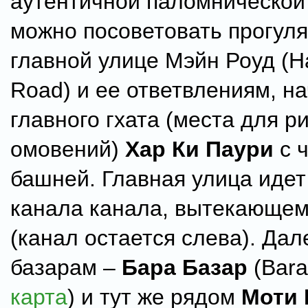
аутентичной паломнической
можно посоветовать прогуля
главной улице Мэйн Роуд (H
Road) и ее ответвлениям, на
главного гхата (места для р
омовений)
Хар Ки Паури
с 
башней. Главная улица идет
канала канала, вытекающем
(канал остается слева). Дал
базарам –
Бара Базар
(Bara
карта
) и тут же рядом
Моти 