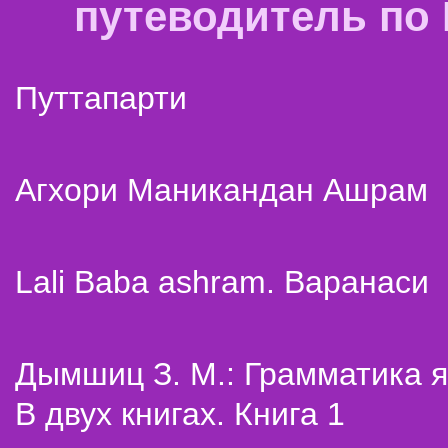
путеводитель по
Путтапарти
Агхори Маникандан Ашрам
Lali Baba ashram. Варанаси
Дымшиц З. М.: Грамматика я
В двух книгах. Книга 1