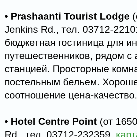
•
Prashaanti Tourist Lodge
(
Jenkins Rd., тел. 03712-221
бюджетная гостиница для и
путешественников, рядом с 
станцией. Просторные комн
постельным бельем. Хорош
соотношение цена-качество
•
Hotel Centre Point
(от 1650
Rd., тел. 03712-232359,
карт