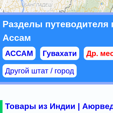
Разделы путеводителя 
Ассам
АССАМ
Гувахати
Др. ме
Другой штат / город
Товары из Индии | Аюрвед