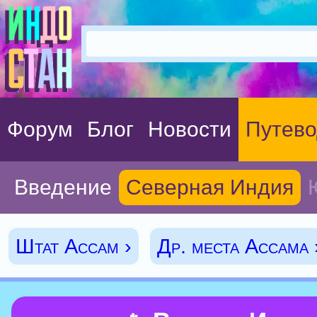
Форум
Блог
Новости
Путево
Введение
Северная Индия
Штат Ассам ›
Др. места Ассама 