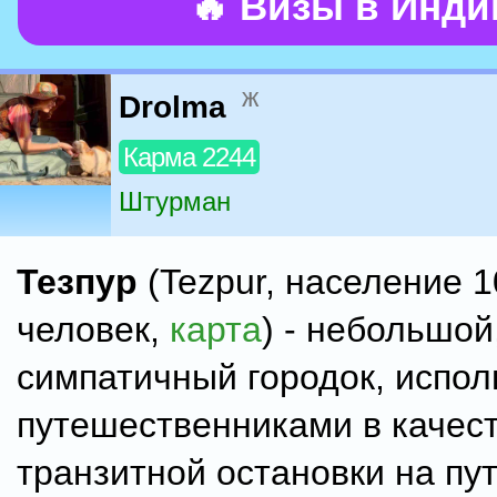
🔥 Визы в Инд
ж
Drolma
Карма 2244
Штурман
Тезпур
(Tezpur, население 1
человек,
карта
) - небольшой
симпатичный городок, испо
путешественниками в качес
транзитной остановки на пут