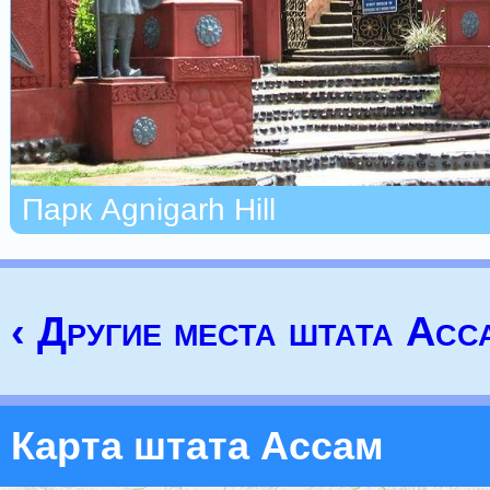
Парк Agnigarh Hill
‹ Другие места штата Асс
Карта штата Ассам