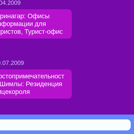
04.2009
ринагар: Офисы
нформации для
уристов, Турист-офис
.07.2009
остопримечательност
 Шимлы: Резиденция
ицекороля