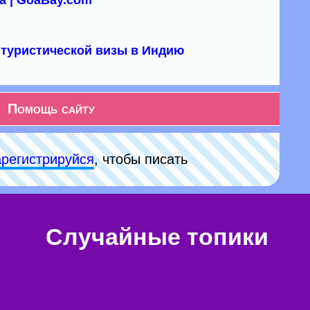
а | GoaBay.com
туристической визы в Индию
Помощь сайту
арeгиcтpируйся
, чтобы писать
Случайные топики