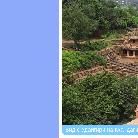
Вид с Удаигири на Кхандаг