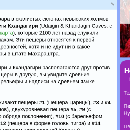
✎
швара в скалистых склонах невысоких холмов
 и Кхандагири
(Udaigiri & Khandagiri Caves, с
карта
), которые 2100 лет назад служили
ахам. Эти пещеры относятся к первой
ревностей, хотя и не идут ни в какое
ры в штате Махараштра.
ри и Кхандагири располагаются друг против
Н
ещеры в другую, вы увидите древние
арельефы и надписи на древнем языке
Те
живают пещеры
#1
(Пещера Царицы),
#3
и
#4
Пе
онов), двухуровневая пещера
#5
,
#9
(с
Ну
о обряда поклонения),
#10
(с барельефом
#12
(пещера в форме головы тигра) и
#14
Пе