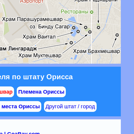
ля по штату Орисса
швар
Племена Ориссы
. места Ориссы
Другой штат / город