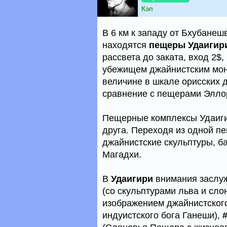
Кэп
В 6 км к западу от Бхубане
находятся
пещеры Удаигири
рассвета до заката, вход 2$,
убежищем джайнистским мон
величине в шкале орисских д
сравнение с пещерами Элло
Пещерные комплексы Удаиги
друга. Переходя из одной п
джайнистские скульптуры, б
Магадхи.
В
Удаигири
внимания заслу
(со скульптурами льва и сл
изображением джайнистског
индуистского бога Ганеши),