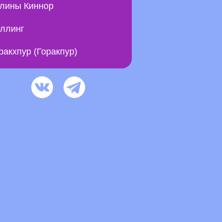
лины Киннор
ллинг
ракхпур (Горакпур)