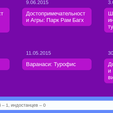
9.06.2015
3.
ст
Достопримечательност
Ш
и Агры: Парк Рам Багх
и
т
11.05.2015
30
Варанаси: Турофис
Д
и
в
– 1, индостанцев – 0