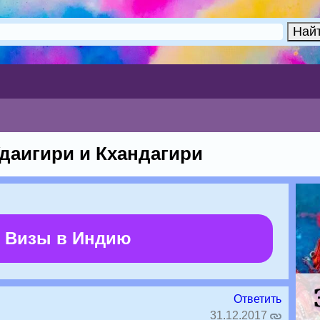
даигири и Кхандагири
 Визы в Индию
Ответить
31.12.2017