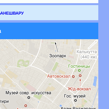
банешвару
а