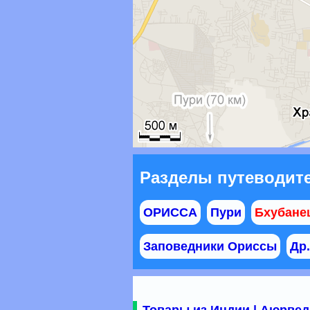
Разделы путеводите
ОРИССА
Пури
Бхубане
Заповедники Ориссы
Др