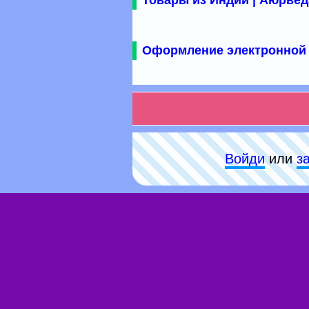
Товары из Индии | Аюрвед
Оформление электронной 
Войди
или
з