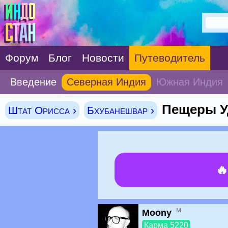
Форум
Блог
Новости
Путеводитель
Введение
Северная Индия
Южная Индия
Пещеры У
Штат Орисса ›
Бхубанешвар ›

м
Moony
Карма 5220