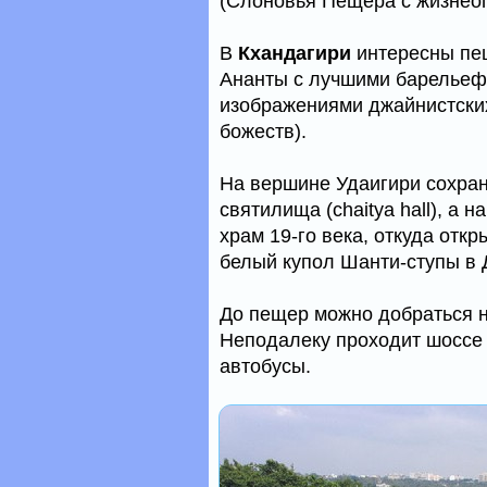
(Слоновья Пещера с жизнеоп
В
Кхандагири
интересны п
Ананты с лучшими барельеф
изображениями джайнистских
божеств).
На вершине Удаигири сохра
святилища (chaitya hall), а
храм 19-го века, откуда отк
белый купол Шанти-ступы в 
До пещер можно добраться на
Неподалеку проходит шоссе
автобусы.