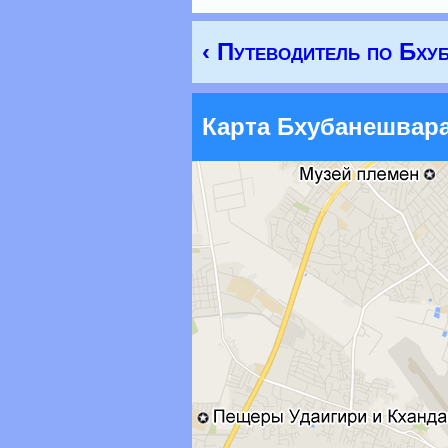
‹ Путеводитель по Бху
Карта Бхубанешвар