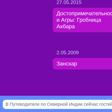
27.05.2015
Достопримечательно
и Агры: Гробница
Акбара
2.05.2009
Занскар
В Путеводителе по Северной Индии сейчас гостей 