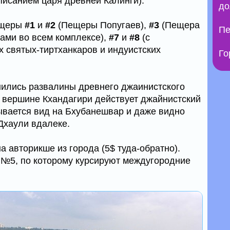
исанием царя древней Калинги).
до
ещеры
#1
и
#2
(Пещеры Попугаев),
#3
(Пещера
Пе
ами во всем комплексе),
#7
и
#8
(с
 святых-тиртханкаров и индуистских
Го
нились развалины древнего джаинистского
 на вершине Кхандагири действует джайнистский
рывается вид на Бхубанешвар и даже видно
Дхаули вдалеке.
 авторикше из города (5$ туда-обратно).
 №5, по которому курсируют междугородние