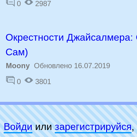
0
2987
Окрестности Джайсалмера:
Сам)
Moony
Обновлено 16.07.2019
0
3801
Войди
или
зарeгиcтpируйся
,