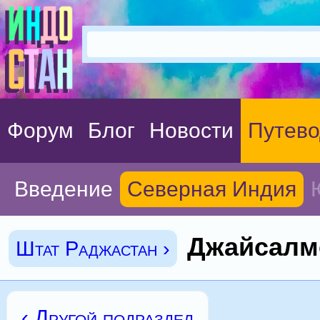
Форум
Блог
Новости
Путево
Введение
Северная Индия
Джайсалм
Штат Раджастан ›
‹ Другой подраздел